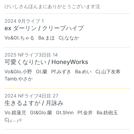
けいしさんほんまにありがとうございます泣
2024 9月ライブ 1
ex ダーリン / クリープハイプ
Vo&Gt.ちゃる
Ba.まほ
Cj.ななか
2025 NFライブ3日目 14
可愛くなりたい / HoneyWorks
Vo&Glo.小野
Gt.蘭
Pf.みずき
Ba.めい
Cj.山下友希
Tamb.やさか
2024 NFライブ4日目 27
生きるよすが / 月詠み
Vo.鏡蓮児
Gt&Glo.蘭
Gt.Shnn
Pf.金井
Ba.鉄砲玉
Cj.₍ .. ₎⊹