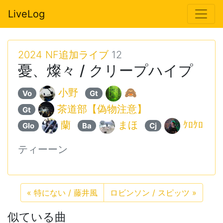
LiveLog
2024 NF追加ライブ
12
憂、燦々 / クリープハイプ
小野
🙈
Vo
Gt
茶道部【偽物注意】
Gt
蘭
まほ
ｹﾛｹﾛ
Glo
Ba
Cj
ティーーン
«
特にない / 藤井風
ロビンソン / スピッツ
»
似ている曲