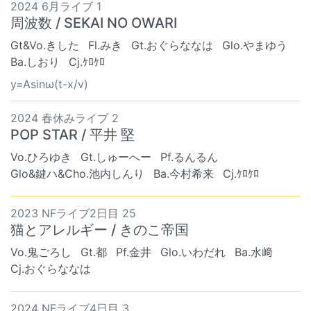
2024 6月ライブ 1
周波数 / SEKAI NO OWARI
Gt&Vo.きした
Fl.みき
Gt.おぐらななは
Glo.やまゆう
Ba.しおり
Cj.ｹﾛｹﾛ
y=Asinω(t-x/v)
2024 春休みライブ 2
POP STAR / 平井 堅
Vo.ひろゆき
Gt.しゅーへー
Pf.るんるん
Glo&鍵ハ&Cho.池内しんり
Ba.今村希来
Cj.ｹﾛｹﾛ
2023 NFライブ2日目 25
猫とアレルギー / きのこ帝国
Vo.鬼ごろし
Gt.都
Pf.金井
Glo.いわだれ
Ba.水﨑
Cj.おぐらななは
2024 NFライブ4日目 3