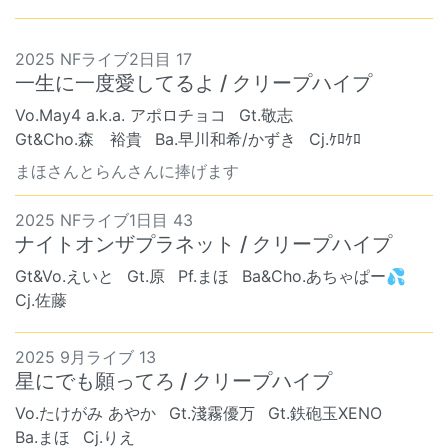
2025 NFライブ2日目 17
一生に一度愛してるよ / クリープハイプ
Vo.May4 a.k.a. アポロチョコ
Gt.敬志
Gt&Cho.森 裕貴
Ba.早川和希/かずき
Cj.ｹﾛｹﾛ
まほさんとらんさんに捧げます
2025 NFライブ1日目 43
ナイトオンザプラネット / クリープハイプ
Gt&Vo.えいと
Gt.原
Pf.まほ
Ba&Cho.あちゃぱー💦
Cj.佐藤
2025 9月ライブ 13
星にでも願ってろ / クリープハイプ
Vo.たけがみ あやか
Gt.淺霧優万
Gt.鉄砲玉XENO
Ba.まほ
Cj.りえ