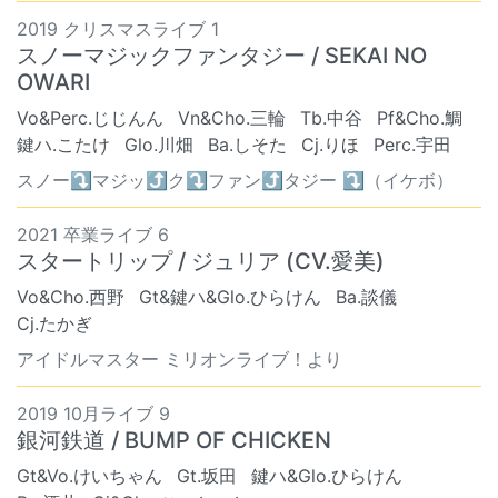
2019 クリスマスライブ 1
スノーマジックファンタジー / SEKAI NO
OWARI
Vo&Perc.じじんん
Vn&Cho.三輪
Tb.中谷
Pf&Cho.鯛
鍵ハ.こたけ
Glo.川畑
Ba.しそた
Cj.りほ
Perc.宇田
スノー⤵︎マジッ⤴︎ク⤵︎ファン⤴︎タジー ⤵︎（イケボ）
2021 卒業ライブ 6
スタートリップ / ジュリア (CV.愛美)
Vo&Cho.西野
Gt&鍵ハ&Glo.ひらけん
Ba.談儀
Cj.たかぎ
アイドルマスター ミリオンライブ！より
2019 10月ライブ 9
銀河鉄道 / BUMP OF CHICKEN
Gt&Vo.けいちゃん
Gt.坂田
鍵ハ&Glo.ひらけん