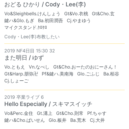
おどる ひかり / Cody・Lee(李)
Vo&Sleighbells.けんしょう
Gt&Vo.衣桃
Gt&Cho.玄
鍵ハ&Glo.もぎ
Ba.初田潤吾
Cj.やまゆう
マイクスタンド.ｹﾛｹﾛ
Cody・Lee(李)布教したい
2019 NF4日目 15:30 32
また明日 / ゆず
Vo.ともえ
Vn.なべし
Gt&Cho.おーたのおにーさん！
Gt&Harp.朋弥卍
Pf&鍵ハ.美南海
Glo.ごふじ
Ba.栢谷
Cj.しょーご
2019 卒業ライブ 6
Hello Especially / スキマスイッチ
Vo&Perc.金住
Gt.溝上
Gt&Cho.則常
Pf.ちゃす
鍵ハ&Cho.ぱいせん
Glo.板井
Ba.荒木
Cj.大井