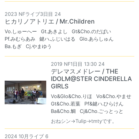
2023 NFライブ3日目 24
ヒカリノアトリエ / Mr.Children
Vo.しゅーへー
Gt.あきよし
Gt&Cho.のだぱい
Pf.みむらあみ
鍵ハ.ふじいはる
Glo.あらしゅん
Ba.もぎ
Cj.やまゆう
2019 NF1日目 13:30 24
デレマスメドレー / THE
IDOLM@STER CINDERELLA
GIRLS
Vo&Glo&Cho.りほ
Vo&Cho.やませ
Gt&Cho.若葉
Pf&鍵ハ.ひらけん
Ba&Cho.鯛
Cj&Cho.ごっとっと
おねシン→Tulip→tmtyです。
2024 10月ライブ 6