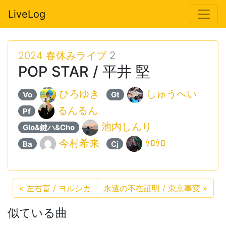
LiveLog
2024 春休みライブ
2
POP STAR / 平井 堅
ひろゆき
しゅうへい
Vo
Gt
るんるん
Pf
池内しんり
Glo&鍵ハ&Cho
今村希来
ｹﾛｹﾛ
Ba
Cj
«
左右盲 / ヨルシカ
永遠の不在証明 / 東京事変
»
似ている曲