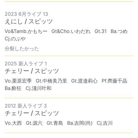
2023 6月ライブ 13
えにし / スピッツ
Vo&Tamb.かもちー
Gt&Cho.いわだれ
Gt.31
Ba.つめ
Cj.のぶや
分裂したかった
2025 新人ライブ 1
チェリー / スピッツ
Vo.栗原宏季
Gt.中橋美乃里
Gt.渡邉莉心
Pf.齊藤千晶
Ba.酔狂
Cj.淺川叶和
2012 新人ライブ 3
チェリー / スピッツ
Vo.大西
Gt.源六
Gt.青島
Ba.吉岡(尚)
Cj.吉川