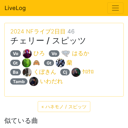
LiveLog
2024 NFライブ2日目
46
チェリー / スピッツ
ひろ
はるか
Vo
Vo
🙈
蘭
Gt
Gt
くぼきん
ｹﾛｹﾛ
Ba
Cj
いわだれ
Tamb
«
ハネモノ / スピッツ
似ている曲