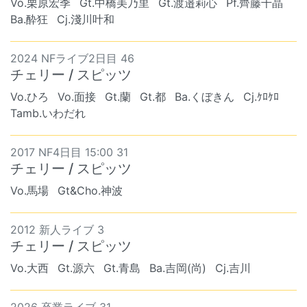
Vo.栗原宏季
Gt.中橋美乃里
Gt.渡邉莉心
Pf.齊藤千晶
Ba.酔狂
Cj.淺川叶和
2024 NFライブ2日目 46
チェリー / スピッツ
Vo.ひろ
Vo.面接
Gt.蘭
Gt.都
Ba.くぼきん
Cj.ｹﾛｹﾛ
Tamb.いわだれ
2017 NF4日目 15:00 31
チェリー / スピッツ
Vo.馬場
Gt&Cho.神波
2012 新人ライブ 3
チェリー / スピッツ
Vo.大西
Gt.源六
Gt.青島
Ba.吉岡(尚)
Cj.吉川
2026 卒業ライブ 31