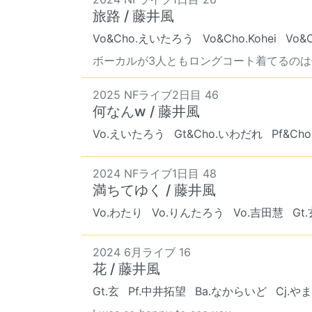
旅路 / 藤井風
Vo&Cho.えいたろう
Vo&Cho.Kohei
Vo&
ボーカルが3人ともロングコート着てるのは
2025 NFライブ2日目 46
何なんw / 藤井風
Vo.えいたろう
Gt&Cho.いわだれ
Pf&C
2024 NFライブ1日目 48
満ちてゆく / 藤井風
Vo.わたり
Vo.りんたろう
Vo.吉田慧
Gt
2024 6月ライブ 16
花 / 藤井風
Gt.玄
Pf.中井拓望
Ba.なからいど
Cj.や