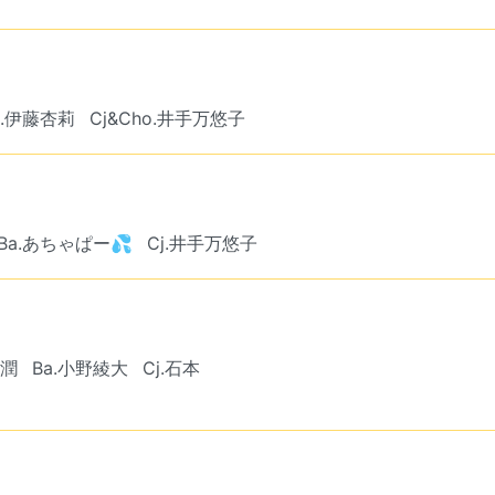
a.伊藤杏莉
Cj&Cho.井手万悠子
Ba.あちゃぱー💦
Cj.井手万悠子
度潤
Ba.小野綾大
Cj.石本