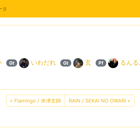
ータ
い
いわだれ
玄
るんる
Gt
Gt
Pf
«
Flamingo / 米津玄師
RAIN / SEKAI NO OWARI
»