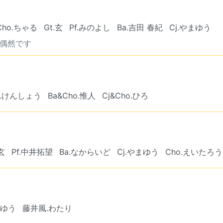
Cho.ちゃる
Gt.玄
Pf.みのよし
Ba.吉田 春紀
Cj.やまゆう
偶然です
ho.けんしょう
Ba&Cho.惟人
Cj&Cho.ひろ
.玄
Pf.中井拓望
Ba.なからいど
Cj.やまゆう
Cho.えいたろう
まゆう
藤井風.わたり