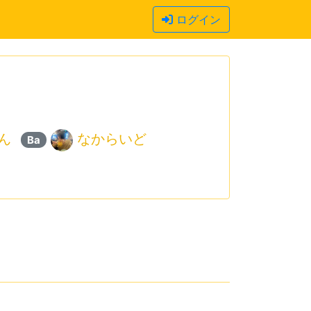
ログイン
ん
なからいど
Ba