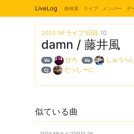
LiveLog
曲検索
ライブ
メンバー
デ
2023 NFライブ1日目
10
damn / 藤井風
ひろ
しゅうへ
Vo
Vo
だっしーに
Cj
似ている曲
2024 NFライブ1日目 26