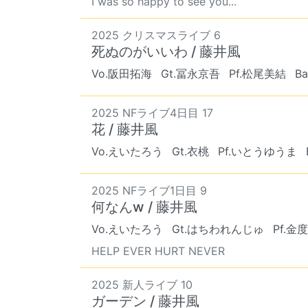
I was so happy to see you...
2025 クリスマスライブ 6
死ぬのがいいわ / 藤井風
Vo.阪田拓海
Gt.冨永京吾
Pf.松尾美結
B
2025 NFライブ4日目 17
花 / 藤井風
Vo.えいたろう
Gt.衣桃
Pf.いとうゆうま
2025 NFライブ1日目 9
何なんw / 藤井風
Vo.えいたろう
Gt.はちわれんじゅ
Pf.金
HELP EVER HURT NEVER
2025 新人ライブ 10
ガーデン / 藤井風