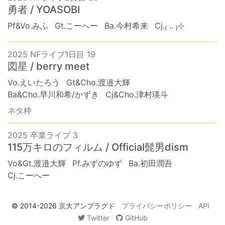
勇者 / YOASOBI
Pf&Vo.みふ
Gt.こーへー
Ba.今村希来
Cj.₍ .. ₎⊹
2025 NFライブ1日目 19
図星 / berry meet
Vo.えいたろう
Gt&Cho.渡邉大輝
Ba&Cho.早川和希/かずき
Cj&Cho.津村瑛斗
ネタ枠
2025 卒業ライブ 3
115万キロのフィルム / Official髭男dism
Vo&Gt.渡邉大輝
Pf.みずのゆず
Ba.初田潤吾
Cj.こーへー
© 2014-2026
京大アンプラグド
プライバシーポリシー
API
Twitter
GitHub