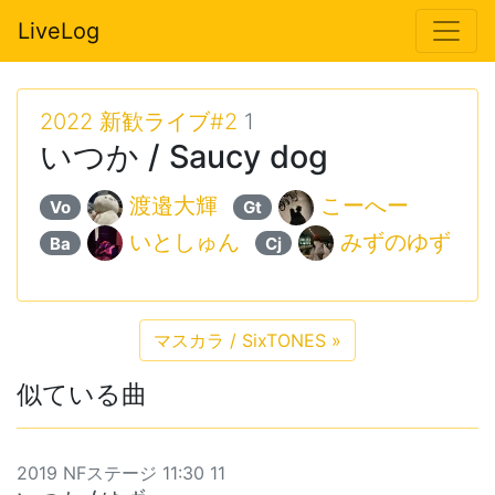
LiveLog
2022 新歓ライブ#2
1
いつか / Saucy dog
渡邉大輝
こーへー
Vo
Gt
いとしゅん
みずのゆず
Ba
Cj
マスカラ / SixTONES
»
似ている曲
2019 NFステージ 11:30 11