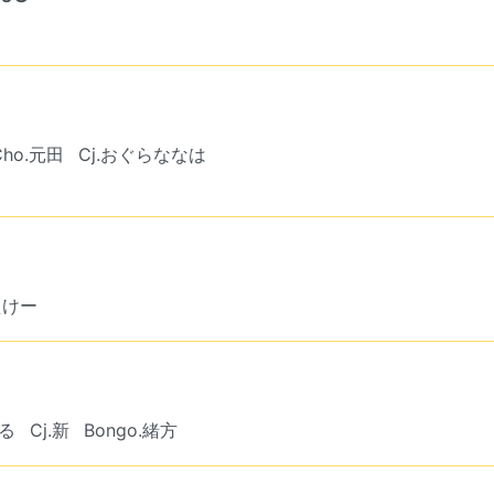
Cho.元田
Cj.おぐらななは
えけー
はる
Cj.新
Bongo.緒方