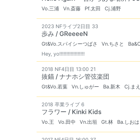
Vo.三浦
Vn.斎藤
Pf.太田
Cj.浦野
2023 NFライブ2日目 33
歩み / GReeeeN
Gt&Vo.スパイシーつばさ
Vn.ちさと
Ba&
Hey, yo‼️‼️‼️‼️‼️‼️‼️‼️‼️
2018 NF4日目 13:00 21
抜錨 / ナナホシ管弦楽団
Gt&Vo.若葉
Vn.しゅがー
Ba.新木
Cj.ま
2018 卒業ライブ 6
フラワー / Kinki Kids
Vo.王
Vo.田中
Vn.出垣
Gt.林
Ba.しお
2017 NF4日目 16:00 37