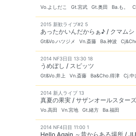
Vo.よしだこ
Gt.宮武
Gt.奥田
Ba.も。
C
2015 新歓ライブ#2 5
あったかいんだからぁ♪ / クマムシ
Gt&Vo.ハツジメ
Vn.斎藤
Ba.神波
Cj&C
2014 NF3日目 13:30 18
うめぼし / スピッツ
Gt&Vo.井上
Vn.斎藤
Ba&Cho.得津
Cj.
2014 新人ライブ 13
真夏の果実 / サザンオールスター
Vo.高田
Vn.宮地
Gt.緒方
Ba.福田
2014 NF4日目 11:00 1
Hello Again ～昔からある場所 / J