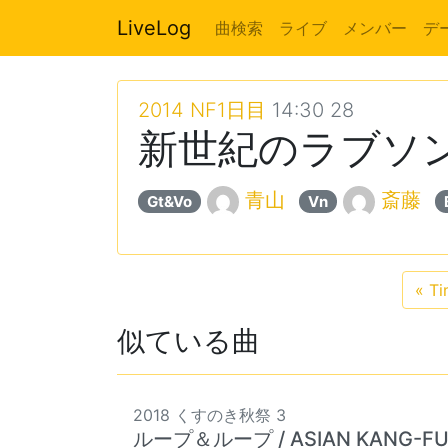
LiveLog
曲検索
ライブ
メンバー
デ
2014 NF1日目
14:30 28
新世紀のラブソング /
青山
斎藤
Gt&Vo
Vn
«
Tim
似ている曲
2018 くすのき秋祭 3
ループ＆ループ / ASIAN KANG-FU