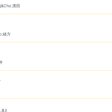
j&Cho.濱田
ho.緒方
中井
ズ
UJU