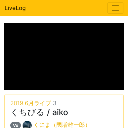
LiveLog
2019 6月ライブ
3
くちびる / aiko
くにま（國増雄一郎）
Vo