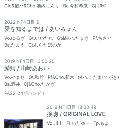
Glo&鍵ハ&Cho.池内しんり
Ba.今村希来
Cj.ｹﾛｹﾛ
2022 NF4日目 9
愛を知るまでは / あいみょん
Vo.ゆるぎ
Gt.いわだれ
Gt&鍵ハ.たまき
Pf.ちさと
Ba.たまえ
Cj.むらたほのか
2019 NF4日目 13:00 20
鯖鯖 / 山崎あおい
Vo.やませ
Gt.秋竹
Pf&Cho.新木
鍵ハ.こだま(でがき)
Ba.酒井
Cj&Cho.たかぎ
PA22-24期バンド！
2019 NF1日目 18:00 49
接吻 / ORIGINAL LOVE
Vo.川上
Fl.わだゆー
Tp.もよ