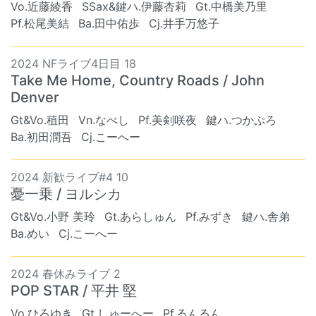
Vo.近藤綾香
SSax&鍵ハ.伊藤杏莉
Gt.中橋美乃里
Pf.松尾美結
Ba.田中佑歩
Cj.井手万悠子
2024 NFライブ4日目 18
Take Me Home, Country Roads / John
Denver
Gt&Vo.稙田
Vn.なべし
Pf.美剣咲夜
鍵ハ.つかぷろ
Ba.初田潤吾
Cj.こーへー
2024 新歓ライブ#4 10
憂一乗 / ヨルシカ
Gt&Vo.小野 美玲
Gt.あらしゅん
Pf.みずき
鍵ハ.舎弟
Ba.めい
Cj.こーへー
2024 春休みライブ 2
POP STAR / 平井 堅
Vo.ひろゆき
Gt.しゅーへー
Pf.るんるん