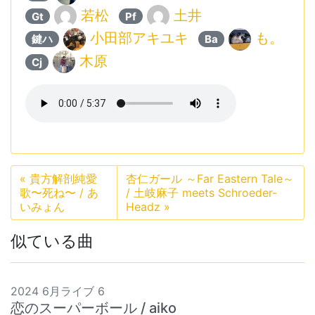
若松
土井
Gt
Pf
小田部アキユキ
も。
鍵ハ
Ba
木原
Cj
«
貴方解剖純愛
杏仁ガール ～Far Eastern Tale～
歌〜死ね〜 / あ
/ 土岐麻子 meets Schroeder-
いみょん
Headz
»
似ている曲
2024 6月ライブ 6
恋のスーパーボール / aiko