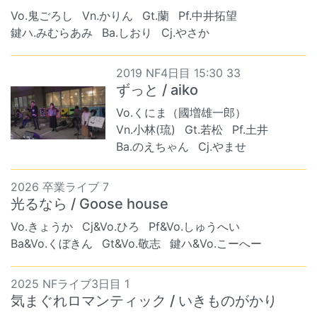
Vo.鬼ごろし
Vn.かりん
Gt.蘭
Pf.中井拓望
鍵ハ.みむらあみ
Ba.しおり
Cj.やさか
2019 NF4日目 15:30 33
ずっと / aiko
Vo.くにま（國増雄一郎）
Vn.小林(琉)
Gt.若松
Pf.土井
Ba.のえちゃん
Cj.やませ
2026 卒業ライブ 7
光るなら / Goose house
Vo.きょうか
Cj&Vo.ひろ
Pf&Vo.しゅうへい
Ba&Vo.くぼきん
Gt&Vo.敬志
鍵ハ&Vo.こーへー
2025 NFライブ3日目 1
気まぐれロマンティック / いきものがかり