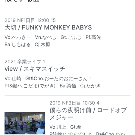
2019 NF1日目 12:00 15
大切 / FUNKY MONKEY BABYS
Vo.ぺっきー
Vn.なべし
Gt.ごふじ
Pf.高佐
Ba.しもはる
Cj.木原
2021 卒業ライブ 1
view / スキマスイッチ
Vo.山崎
Gt&Cho.おーたのおにーさん！
Pf&鍵ハ.こだま(でがき)
Ba.談儀
Cj.たかぎ
2019 NF3日目 10:30 4
僕らの夜明け前 / ロードオブ
メジャー
Vo.川上
Gt.拳
Pf&鍵ハ.でんでんと
Ba&Cho.わか