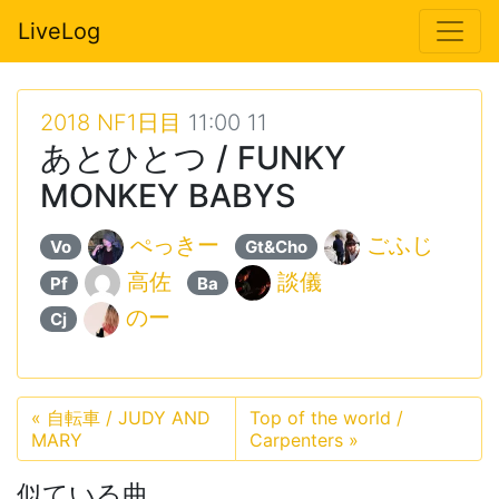
LiveLog
2018 NF1日目
11:00 11
あとひとつ / FUNKY
MONKEY BABYS
ぺっきー
ごふじ
Vo
Gt&Cho
高佐
談儀
Pf
Ba
のー
Cj
«
自転車 / JUDY AND
Top of the world /
MARY
Carpenters
»
似ている曲