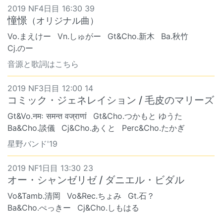
2019 NF4日目 16:30 39
憧憬
（オリジナル曲）
Vo.まえけー
Vn.しゅがー
Gt&Cho.新木
Ba.秋竹
Cj.のー
音源と歌詞はこちら
2019 NF3日目 12:00 14
コミック・ジェネレイション / 毛皮のマリーズ
Gt&Vo.नमः समन्त वज्राणां
Gt&Cho.つかもと ゆうた
Ba&Cho.談儀
Cj&Cho.あくと
Perc&Cho.たかぎ
星野バンド'19
2019 NF1日目 13:30 23
オー・シャンゼリゼ / ダニエル・ビダル
Vo&Tamb.清岡
Vo&Rec.ちょみ
Gt.石？
Ba&Cho.ぺっきー
Cj&Cho.しもはる