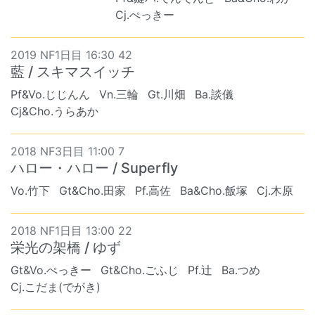
Cj.ぺっきー
2019 NF1日目 16:30 42
藍 / スキマスイッチ
Pf&Vo.じじんん
Vn.三輪
Gt.川畑
Ba.談儀
Cj&Cho.うらあか
2018 NF3日目 11:00 7
ハロー・ハロー / Superfly
Vo.竹下
Gt&Cho.田家
Pf.高佐
Ba&Cho.飯塚
Cj.木原
2018 NF1日目 13:00 22
栄光の架橋 / ゆず
Gt&Vo.ぺっきー
Gt&Cho.ごふじ
Pf.辻
Ba.つめ
Cj.こだま(でがき)