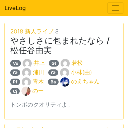
LiveLog
2018 新人ライブ
8
やさしさに包まれたなら /
松任谷由実
井上
若松
Vo
Gt
浦田
小林(由)
Gt
Gt
青木
のえちゃん
Pf
Ba
のー
Cj
トンボのクオリティよ。