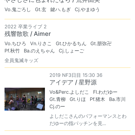
Vo.鬼ごろし
Gt.玄
鍵ハ.もぎ
Cj.やまゆう
2022 卒業ライブ 2
残響散歌 / Aimer
Vo.ちひろ
Vn.りさこ
Gt.ひかるちん
Gt.朋弥卍
Pf.秋竹
Ba.のえちゃん
Cj.しょーご
全員鬼滅キッズ
2019 NF3日目 15:30 36
アイデア / 星野源
Vo&Perc.よしだこ
Fl.わだゆー
Gt.青柳
Gt.りほ
Pf.猪木
Ba.市川
Cj.のー
よしだこさんのパフォーマンスとわ
だゆーの指パッチンを見...