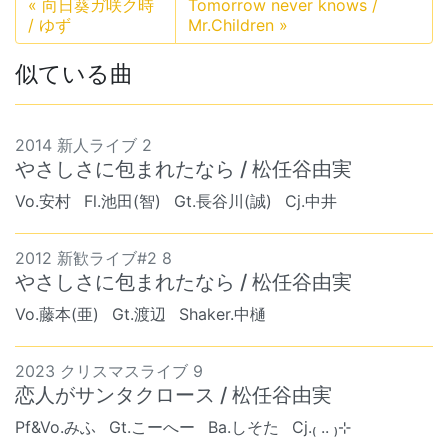
«
向日葵ガ咲ク時
Tomorrow never knows /
/ ゆず
Mr.Children
»
似ている曲
2014 新人ライブ 2
やさしさに包まれたなら / 松任谷由実
Vo.安村
Fl.池田(智)
Gt.長谷川(誠)
Cj.中井
2012 新歓ライブ#2 8
やさしさに包まれたなら / 松任谷由実
Vo.藤本(亜)
Gt.渡辺
Shaker.中樋
2023 クリスマスライブ 9
恋人がサンタクロース / 松任谷由実
Pf&Vo.みふ
Gt.こーへー
Ba.しそた
Cj.₍ .. ₎⊹