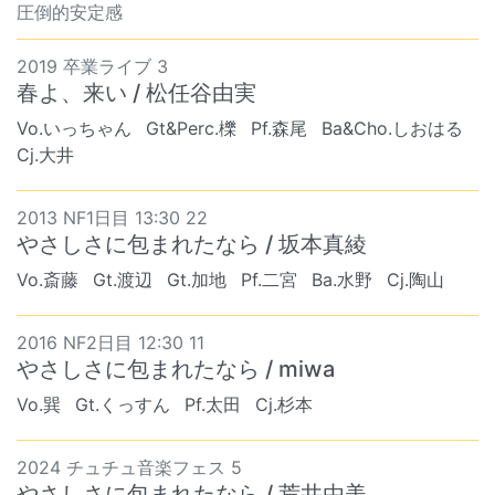
圧倒的安定感
2019 卒業ライブ 3
春よ、来い / 松任谷由実
Vo.いっちゃん
Gt&Perc.櫟
Pf.森尾
Ba&Cho.しおはる
Cj.大井
2013 NF1日目 13:30 22
やさしさに包まれたなら / 坂本真綾
Vo.斎藤
Gt.渡辺
Gt.加地
Pf.二宮
Ba.水野
Cj.陶山
2016 NF2日目 12:30 11
やさしさに包まれたなら / miwa
Vo.巽
Gt.くっすん
Pf.太田
Cj.杉本
2024 チュチュ音楽フェス 5
やさしさに包まれたなら / 荒井由美