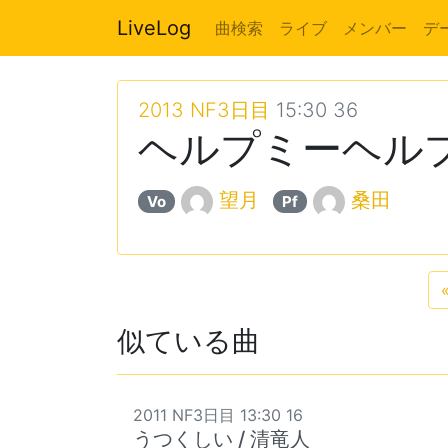
LiveLog
曲検索
ライブ
メンバー
デ
2013 NF3日目
15:30 36
ヘルプミーヘルプ
望月
桑田
Vo
Pf
似ている曲
2011 NF3日目 13:30 16
うつくしい / 清竜人