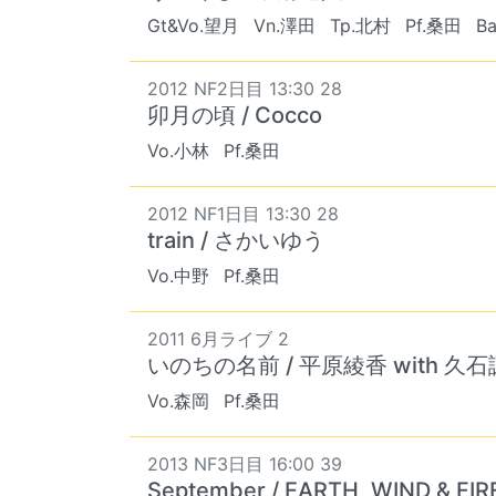
Gt&Vo.望月
Vn.澤田
Tp.北村
Pf.桑田
B
2012 NF2日目 13:30 28
卯月の頃 / Cocco
Vo.小林
Pf.桑田
2012 NF1日目 13:30 28
train / さかいゆう
Vo.中野
Pf.桑田
2011 6月ライブ 2
いのちの名前 / 平原綾香 with 久石
Vo.森岡
Pf.桑田
2013 NF3日目 16:00 39
September / EARTH, WIND & FIR