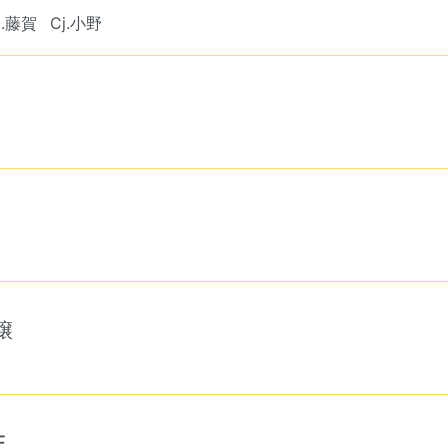
a.藤賀
Cj.小野
譲
E