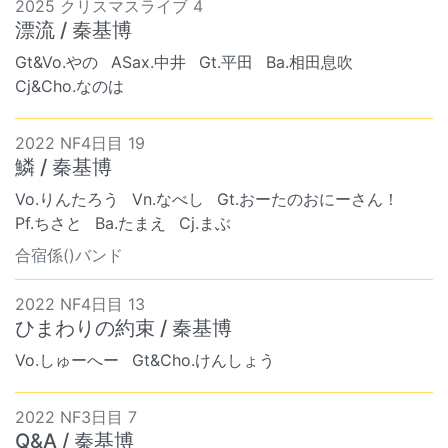
2025 クリスマスライブ 4
漂流 / 秦基博
Gt&Vo.やの
ASax.中井
Gt.平田
Ba.相田息吹
Cj&Cho.なのは
2022 NF4日目 19
鱗 / 秦基博
Vo.りんたろう
Vn.なべし
Gt.おーたのおにーさん！
Pf.ちさと
Ba.たまえ
Cj.まぶ
合宿係()バンド
2022 NF4日目 13
ひまわりの約束 / 秦基博
Vo.しゅーへー
Gt&Cho.けんしょう
2022 NF3日目 7
Q&A / 秦基博