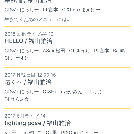
Gt&Vo.にっしー
Pf.宮本
Cj&Perc.まえけー
生きてくためのメニューには…
2018 新歓ライブ#4 10
HELLO / 福山雅治
Gt&Vo.にっしー
ASax.松田
Gt.きうち
Pf.宮本
Ba.嶋
Cj.こーすけ
2017 NF2日目 12:00 16
遠くへ / 福山雅治
Gt&Vo.にっしー
Gt&Harp.たかみん
Pf.もじ
Cj.うらあか
2017 6月ライブ 14
fighting pose / 福山雅治
Vo.王
Tb.ぼしこ
Gt.風
Pf&Cho.にっしー