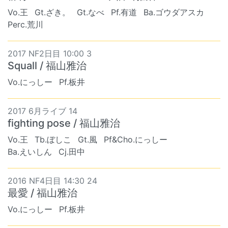
Vo.王
Gt.ざき。
Gt.なべ
Pf.有道
Ba.ゴウダアスカ
Perc.荒川
2017 NF2日目 10:00 3
Squall / 福山雅治
Vo.にっしー
Pf.板井
2017 6月ライブ 14
fighting pose / 福山雅治
Vo.王
Tb.ぼしこ
Gt.風
Pf&Cho.にっしー
Ba.えいしん
Cj.田中
2016 NF4日目 14:30 24
最愛 / 福山雅治
Vo.にっしー
Pf.板井