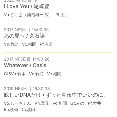
2022 NF1日目 19
I Love You / 尾崎豊
Vo.くにま（國増雄一郎）
Pf.土井
2017 NF1日目 15:00 35
あの夏へ / 久石譲
Vn.竹島
Vc.相間
Pf.有道
2017 NF3日目 14:00 26
Whatever / Oasis
Gt&Vo.竹本
Vn.竹島
Vc.相間
2019 NF4日目 16:30 38
眩しいDNAだけ / ずっと真夜中でいいのに。
Vo.しーちゃん
Vn.梨花
Vc.相間
Gt.みの
Pf.大井
Ba.談儀
Cj.濱田