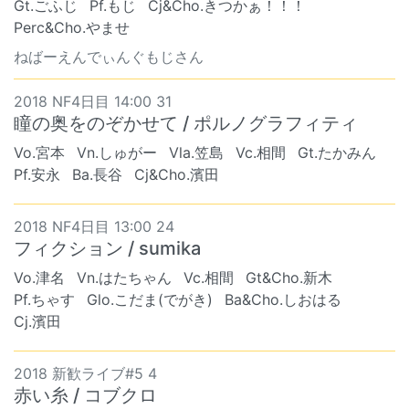
Gt.ごふじ
Pf.もじ
Cj&Cho.きつかぁ！！！
Perc&Cho.やませ
ねばーえんでぃんぐもじさん
2018 NF4日目 14:00 31
瞳の奥をのぞかせて / ポルノグラフィティ
Vo.宮本
Vn.しゅがー
Vla.笠島
Vc.相間
Gt.たかみん
Pf.安永
Ba.長谷
Cj&Cho.濱田
2018 NF4日目 13:00 24
フィクション / sumika
Vo.津名
Vn.はたちゃん
Vc.相間
Gt&Cho.新木
Pf.ちゃす
Glo.こだま(でがき)
Ba&Cho.しおはる
Cj.濱田
2018 新歓ライブ#5 4
赤い糸 / コブクロ