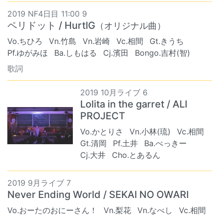
2019 NF4日目 11:00 9
ペリドット / HurtIG
（オリジナル曲）
Vo.ちひろ
Vn.竹島
Vn.岩崎
Vc.相間
Gt.きうち
Pf.ゆがみほ
Ba.しもはる
Cj.濱田
Bongo.吉村(智)
歌詞
2019 10月ライブ 6
Lolita in the garret / ALI
PROJECT
Vo.かとりさ
Vn.小林(琉)
Vc.相間
Gt.清岡
Pf.土井
Ba.ぺっきー
Cj.大井
Cho.とあるん
2019 9月ライブ 7
Never Ending World / SEKAI NO OWARI
Vo.おーたのおにーさん！
Vn.梨花
Vn.なべし
Vc.相間