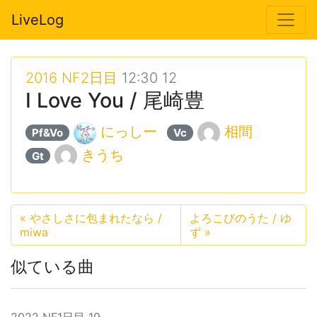
LiveLog
2016 NF2日目
12:30 12
I Love You / 尾崎豊
にっしー
相間
Pf&Vo
Vc
きうち
Gt
«
やさしさに包まれたなら /
よろこびのうた / ゆ
miwa
ず
»
似ている曲