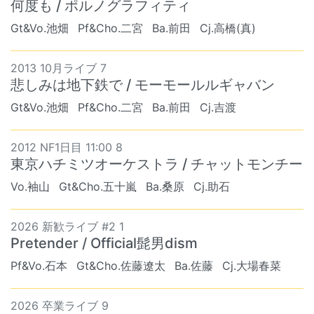
何度も / ポルノグラフィティ
Gt&Vo.池畑
Pf&Cho.二宮
Ba.前田
Cj.高橋(真)
2013 10月ライブ 7
悲しみは地下鉄で / モーモールルギャバン
Gt&Vo.池畑
Pf&Cho.二宮
Ba.前田
Cj.吉渡
2012 NF1日目 11:00 8
東京ハチミツオーケストラ / チャットモンチー
Vo.袖山
Gt&Cho.五十嵐
Ba.桑原
Cj.助石
2026 新歓ライブ #2 1
Pretender / Official髭男dism
Pf&Vo.石本
Gt&Cho.佐藤遼太
Ba.佐藤
Cj.大場春菜
2026 卒業ライブ 9