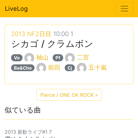
LiveLog
2013 NF2日目
10:00 1
シカゴ / クラムボン
袖山
二宮
Vo
Pf
前田
五十嵐
Ba&Cho
Cj
Pierce / ONE OK ROCK
»
似ている曲
2013 新歓ライブ#1 7