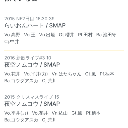
2015 NF2日目 16:30 39
らいおんハート / SMAP
Vo.高野
Vo.王
Vn.出垣
Gt.櫻井
Pf.田村
Ba.池田守
Cj.中井
2016 新歓ライブ#3 10
夜空ノムコウ / SMAP
Vo.花井
Vo.平井(力)
Vn.はたちゃん
Gt.風
Pf.柄本
Ba.ゴウダアスカ
Cj.荒川
2015 クリスマスライブ 15
夜空ノムコウ / SMAP
Vo.平井(力)
Vo.花井
Vn.込山
Gt.風
Pf.柄本
Ba.ゴウダアスカ
Cj.荒川