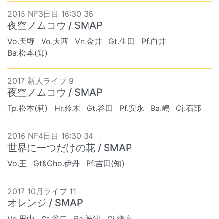
2015 NF3日目 16:30 36
夜空ノムコウ / SMAP
Vo.天野
Vo.大西
Vn.金井
Gt.生田
Pf.白井
Ba.松本(知)
2017 新人ライブ 9
夜空ノムコウ / SMAP
Tp.松本(莉)
Hr.鈴木
Gt.谷田
Pf.安永
Ba.嶋
Cj.石部
2016 NF4日目 16:30 34
世界に一つだけの花 / SMAP
Vo.王
Gt&Cho.伊丹
Pf.吉田(知)
2017 10月ライブ 11
オレンジ / SMAP
Vo.田中
Gt.谷口
Ba.神波
Cj.緒方