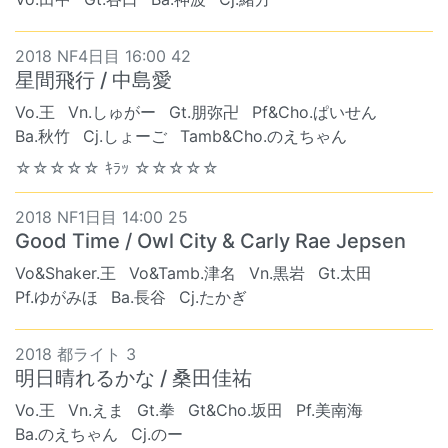
2018 NF4日目 16:00 42
星間飛行 / 中島愛
Vo.王
Vn.しゅがー
Gt.朋弥卍
Pf&Cho.ぱいせん
Ba.秋竹
Cj.しょーご
Tamb&Cho.のえちゃん
☆☆☆☆☆ ｷﾗｯ ☆☆☆☆☆
2018 NF1日目 14:00 25
Good Time / Owl City & Carly Rae Jepsen
Vo&Shaker.王
Vo&Tamb.津名
Vn.黒岩
Gt.太田
Pf.ゆがみほ
Ba.長谷
Cj.たかぎ
2018 都ライト 3
明日晴れるかな / 桑田佳祐
Vo.王
Vn.えま
Gt.拳
Gt&Cho.坂田
Pf.美南海
Ba.のえちゃん
Cj.のー