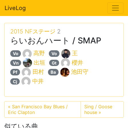
LiveLog
2015 NFステージ
2
らいおんハート / SMAP
高野
王
Vo
Vo
出垣
櫻井
Vn
Gt
田村
池田守
Pf
Ba
中井
Cj
«
San Francisco Bay Blues /
Sing / Goose
Eric Clapton
house
»
似ている曲