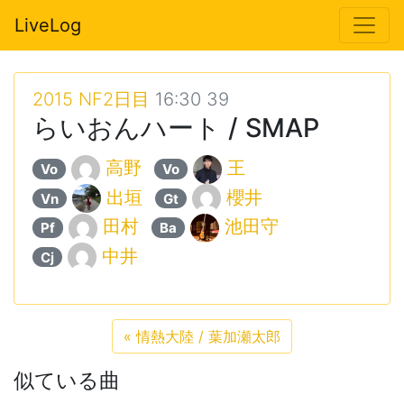
LiveLog
2015 NF2日目
16:30 39
らいおんハート / SMAP
高野
王
Vo
Vo
出垣
櫻井
Vn
Gt
田村
池田守
Pf
Ba
中井
Cj
«
情熱大陸 / 葉加瀬太郎
似ている曲