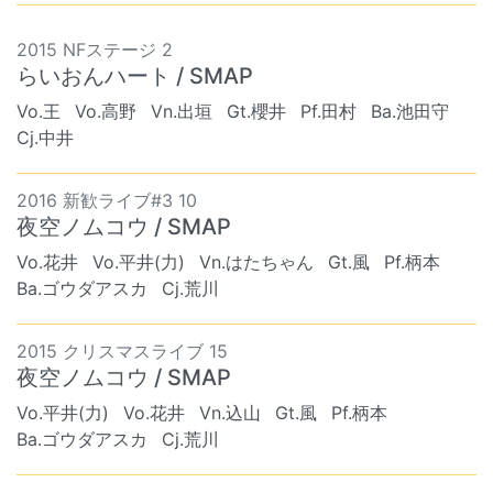
2015 NFステージ 2
らいおんハート / SMAP
Vo.王
Vo.高野
Vn.出垣
Gt.櫻井
Pf.田村
Ba.池田守
Cj.中井
2016 新歓ライブ#3 10
夜空ノムコウ / SMAP
Vo.花井
Vo.平井(力)
Vn.はたちゃん
Gt.風
Pf.柄本
Ba.ゴウダアスカ
Cj.荒川
2015 クリスマスライブ 15
夜空ノムコウ / SMAP
Vo.平井(力)
Vo.花井
Vn.込山
Gt.風
Pf.柄本
Ba.ゴウダアスカ
Cj.荒川