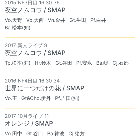
2015 NF3日目 16:30 36
夜空ノムコウ / SMAP
Vo.天野
Vo.大西
Vn.金井
Gt.生田
Pf.白井
Ba.松本(知)
2017 新人ライブ 9
夜空ノムコウ / SMAP
Tp.松本(莉)
Hr.鈴木
Gt.谷田
Pf.安永
Ba.嶋
Cj.石部
2016 NF4日目 16:30 34
世界に一つだけの花 / SMAP
Vo.王
Gt&Cho.伊丹
Pf.吉田(知)
2017 10月ライブ 11
オレンジ / SMAP
Vo.田中
Gt.谷口
Ba.神波
Cj.緒方