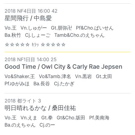
2018 NF4日目 16:00 42
星間飛行 / 中島愛
Vo.王
Vn.しゅがー
Gt.朋弥卍
Pf&Cho.ぱいせん
Ba.秋竹
Cj.しょーご
Tamb&Cho.のえちゃん
☆☆☆☆☆ ｷﾗｯ ☆☆☆☆☆
2018 NF1日目 14:00 25
Good Time / Owl City & Carly Rae Jepsen
Vo&Shaker.王
Vo&Tamb.津名
Vn.黒岩
Gt.太田
Pf.ゆがみほ
Ba.長谷
Cj.たかぎ
2018 都ライト 3
明日晴れるかな / 桑田佳祐
Vo.王
Vn.えま
Gt.拳
Gt&Cho.坂田
Pf.美南海
Ba.のえちゃん
Cj.のー