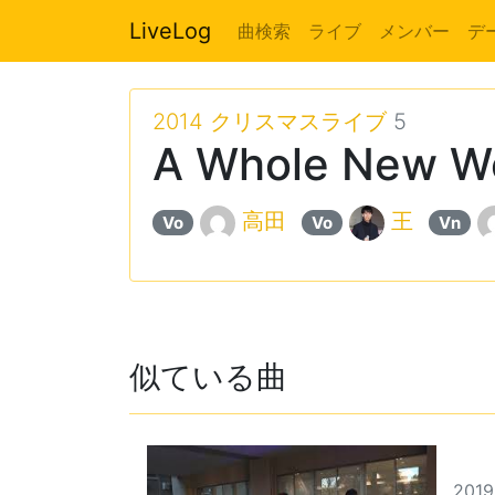
LiveLog
曲検索
ライブ
メンバー
デ
2014 クリスマスライブ
5
A Whole New Wor
高田
王
Vo
Vo
Vn
似ている曲
2019