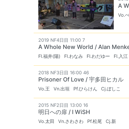
A W
Vo.
2019 NF4日目 11:00 7
A Whole New World / Alan Menk
Fl.福井(陽)
Fl.わなみ
Fl.わだゆー
Fl.入江
2018 NF3日目 16:00 46
Prisoner Of Love / 宇多田ヒカル
Vo.王
Vn.出垣
Pf.ひらけん
Cj.ぼしこ
2015 NF2日目 13:00 16
明日への扉 / I WiSH
Vo.太田
Vn.さわさわ
Pf.松尾
Cj.新