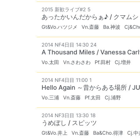
2015 新歓ライブ#2 5
あったかいんだからぁ♪ / クマムシ
Gt&Vo.ハツジメ
Vn.斎藤
Ba.神波
Cj&C
2014 NF4日目 14:30 24
A Thousand Miles / Vanessa Carl
Vo.太田
Vn.さわさわ
Pf.田村
Cj.増井
2014 NF4日目 11:00 1
Hello Again ～昔からある場所 / J
Vo.三浦
Vn.斎藤
Pf.太田
Cj.浦野
2014 NF3日目 13:30 18
うめぼし / スピッツ
Gt&Vo.井上
Vn.斎藤
Ba&Cho.得津
Cj.