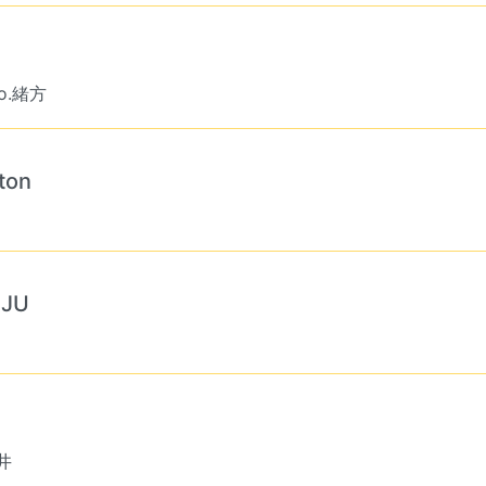
ho.緒方
ton
UJU
中井