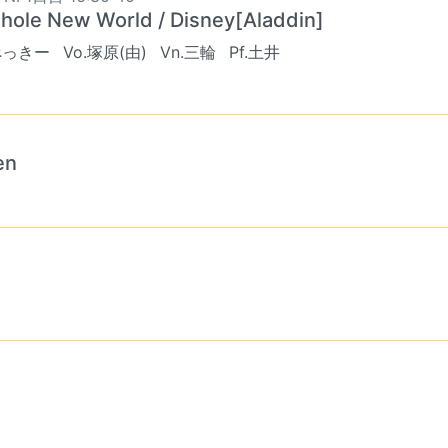
hole New World / Disney[Aladdin]
ぺっきー
Vo.塚原(由)
Vn.三輪
Pf.土井
en