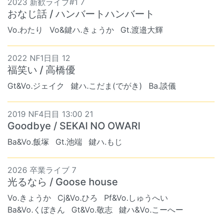
2023 新歓ライブ#1 7
おなじ話 / ハンバートハンバート
Vo.わたり
Vo&鍵ハ.きょうか
Gt.渡邉大輝
2022 NF1日目 12
福笑い / 高橋優
Gt&Vo.ジェイク
鍵ハ.こだま(でがき)
Ba.談儀
2019 NF4日目 13:00 21
Goodbye / SEKAI NO OWARI
Ba&Vo.飯塚
Gt.池端
鍵ハ.もじ
2026 卒業ライブ 7
光るなら / Goose house
Vo.きょうか
Cj&Vo.ひろ
Pf&Vo.しゅうへい
Ba&Vo.くぼきん
Gt&Vo.敬志
鍵ハ&Vo.こーへー