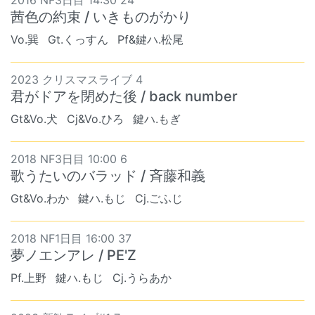
2016 NF3日目 14:30 24
茜色の約束 / いきものがかり
Vo.巽
Gt.くっすん
Pf&鍵ハ.松尾
2023 クリスマスライブ 4
君がドアを閉めた後 / back number
Gt&Vo.犬
Cj&Vo.ひろ
鍵ハ.もぎ
2018 NF3日目 10:00 6
歌うたいのバラッド / 斉藤和義
Gt&Vo.わか
鍵ハ.もじ
Cj.ごふじ
2018 NF1日目 16:00 37
夢ノエンアレ / PE'Z
Pf.上野
鍵ハ.もじ
Cj.うらあか