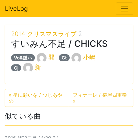
LiveLog
2014 クリスマスライブ
2
すいみん不足 / CHICKS
巽
小嶋
Vo&鍵ハ
Gt
新
Cj
«
星に願いを / つじあや
フィナーレ / 椿屋四重奏
の
»
似ている曲