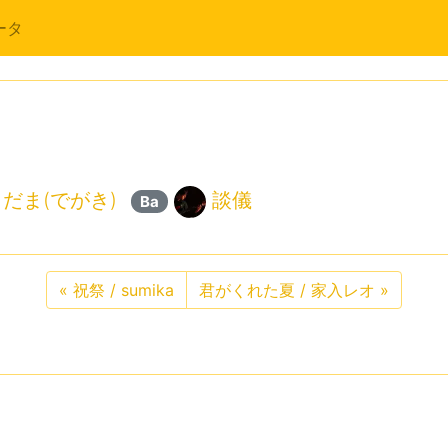
ータ
だま(でがき)
談儀
Ba
«
祝祭 / sumika
君がくれた夏 / 家入レオ
»