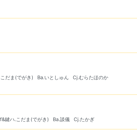
.こだま(でがき)
Ba.いとしゅん
Cj.むらたほのか
Pf&鍵ハ.こだま(でがき)
Ba.談儀
Cj.たかぎ