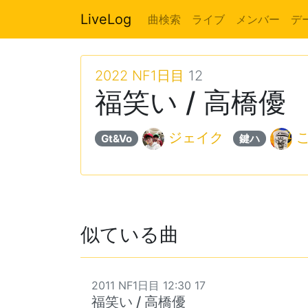
LiveLog
曲検索
ライブ
メンバー
デ
2022 NF1日目
12
福笑い / 高橋優
ジェイク
こ
Gt&Vo
鍵ハ
似ている曲
2011 NF1日目 12:30 17
福笑い / 高橋優