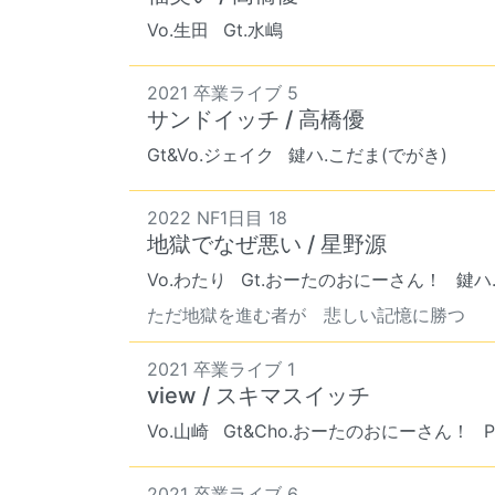
Vo.生田
Gt.水嶋
2021 卒業ライブ 5
サンドイッチ / 高橋優
Gt&Vo.ジェイク
鍵ハ.こだま(でがき)
2022 NF1日目 18
地獄でなぜ悪い / 星野源
Vo.わたり
Gt.おーたのおにーさん！
鍵ハ
ただ地獄を進む者が 悲しい記憶に勝つ
2021 卒業ライブ 1
view / スキマスイッチ
Vo.山崎
Gt&Cho.おーたのおにーさん！
2021 卒業ライブ 6