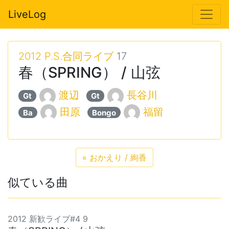
LiveLog
2012 P.S.合同ライブ
17
春（SPRING） / 山弦
渡辺
長谷川
Gt
Gt
田原
福留
Ba
Bongo
«
おかえり / 絢香
似ている曲
2012 新歓ライブ#4 9