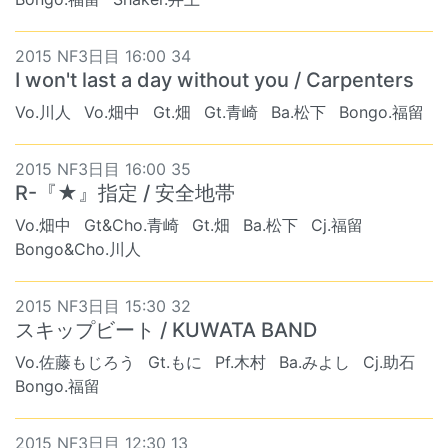
2015 NF3日目 16:00 34
I won't last a day without you / Carpenters
Vo.川人
Vo.畑中
Gt.畑
Gt.青崎
Ba.松下
Bongo.福留
2015 NF3日目 16:00 35
R-『★』指定 / 安全地帯
Vo.畑中
Gt&Cho.青崎
Gt.畑
Ba.松下
Cj.福留
Bongo&Cho.川人
2015 NF3日目 15:30 32
スキップビート / KUWATA BAND
Vo.佐藤もじろう
Gt.もに
Pf.木村
Ba.みよし
Cj.助石
Bongo.福留
2015 NF3日目 12:30 13