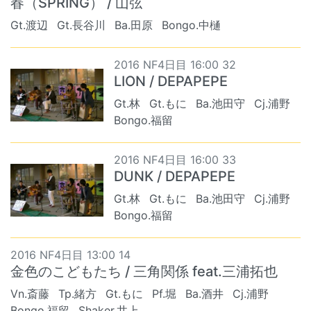
春（SPRING） / 山弦
Gt.渡辺
Gt.長谷川
Ba.田原
Bongo.中樋
2016 NF4日目 16:00 32
LION / DEPAPEPE
Gt.林
Gt.もに
Ba.池田守
Cj.浦野
Bongo.福留
2016 NF4日目 16:00 33
DUNK / DEPAPEPE
Gt.林
Gt.もに
Ba.池田守
Cj.浦野
Bongo.福留
2016 NF4日目 13:00 14
金色のこどもたち / 三角関係 feat.三浦拓也
Vn.斎藤
Tp.緒方
Gt.もに
Pf.堀
Ba.酒井
Cj.浦野
Bongo.福留
Shaker.井上