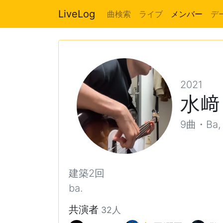
LiveLog
曲検索
ライブ
メンバー
デ
2021
水﨑
9曲・Ba, 
建築2回
ba.
共演者
32人