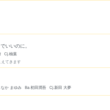
中でいいのに。
﨑
Cj.柚葉
こえてきます
にしなか まゆみ
Ba.初田潤吾
Cj.新田 大夢