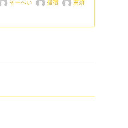
そーへい
指宿
高須