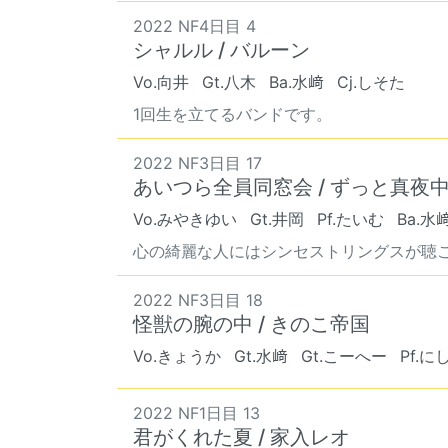
2022 NF4日目 4
シャルル / バルーン
Vo.向井
Gt.八木
Ba.水﨑
Cj.しそた
1回生を立てるバンドです。
2022 NF3日目 17
あいつら全員同窓会 / ずっと真夜
Vo.みやきゆい
Gt.井岡
Pf.たいむ
Ba.水
心の綺麗な人にはシンセストリングスが聴
2022 NF3日目 18
怪獣の腕の中 / きのこ帝国
Vo.きょうか
Gt.水﨑
Gt.こーへー
Pf.
2022 NF1日目 13
君がくれた夏 / 家入レオ