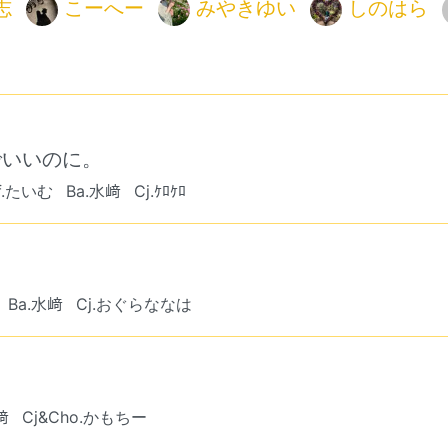
志
こーへー
みやきゆい
しのはら
でいいのに。
f.たいむ
Ba.水﨑
Cj.ｹﾛｹﾛ
Ba.水﨑
Cj.おぐらななは
﨑
Cj&Cho.かもちー