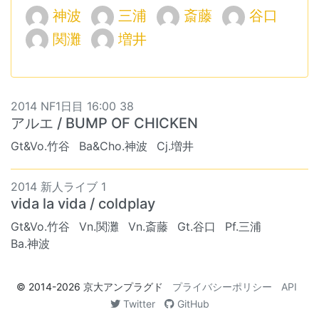
神波
三浦
斎藤
谷口
関灘
増井
2014 NF1日目 16:00 38
アルエ / BUMP OF CHICKEN
Gt&Vo.竹谷
Ba&Cho.神波
Cj.増井
2014 新人ライブ 1
vida la vida / coldplay
Gt&Vo.竹谷
Vn.関灘
Vn.斎藤
Gt.谷口
Pf.三浦
Ba.神波
© 2014-2026
京大アンプラグド
プライバシーポリシー
API
Twitter
GitHub