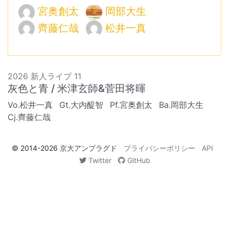
宮奥創太
岡部大生
齊藤仁哉
松井一真
2026 新人ライブ 11
灰色と青 / 米津玄師&菅田将暉
Vo.松井一真
Gt.大内醍智
Pf.宮奥創太
Ba.岡部大生
Cj.齊藤仁哉
© 2014-2026
京大アンプラグド
プライバシーポリシー
API
Twitter
GitHub