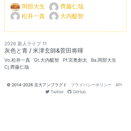
岡部大生
齊藤仁哉
松井一真
大内醍智
2026 新人ライブ 11
灰色と青 / 米津玄師&菅田将暉
Vo.松井一真
Gt.大内醍智
Pf.宮奥創太
Ba.岡部大生
Cj.齊藤仁哉
© 2014-2026
京大アンプラグド
プライバシーポリシー
API
Twitter
GitHub