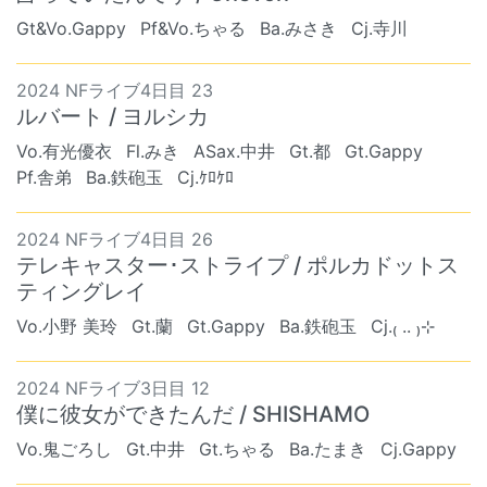
Gt&Vo.Gappy
Pf&Vo.ちゃる
Ba.みさき
Cj.寺川
2024 NFライブ4日目 23
ルバート / ヨルシカ
Vo.有光優衣
Fl.みき
ASax.中井
Gt.都
Gt.Gappy
Pf.舎弟
Ba.鉄砲玉
Cj.ｹﾛｹﾛ
2024 NFライブ4日目 26
テレキャスター･ストライプ / ポルカドットス
ティングレイ
Vo.小野 美玲
Gt.蘭
Gt.Gappy
Ba.鉄砲玉
Cj.₍ .. ₎⊹
2024 NFライブ3日目 12
僕に彼女ができたんだ / SHISHAMO
Vo.鬼ごろし
Gt.中井
Gt.ちゃる
Ba.たまき
Cj.Gappy