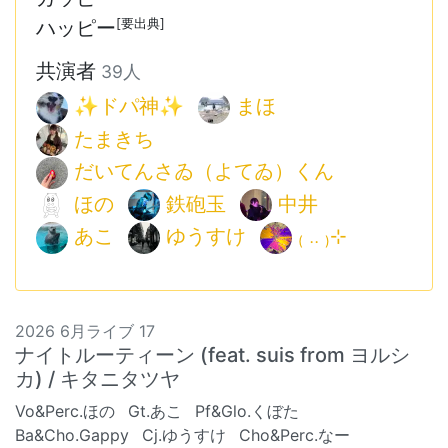
[要出典]
ハッピー
共演者
39人
✨ドパ神✨
まほ
たまきち
だいてんさゐ（よてゐ）くん
ほの
鉄砲玉
中井
あこ
ゆうすけ
₍ .. ₎⊹
2026 6月ライブ 17
ナイトルーティーン (feat. suis from ヨルシ
カ) / キタニタツヤ
Vo&Perc.ほの
Gt.あこ
Pf&Glo.くぼた
Ba&Cho.Gappy
Cj.ゆうすけ
Cho&Perc.なー