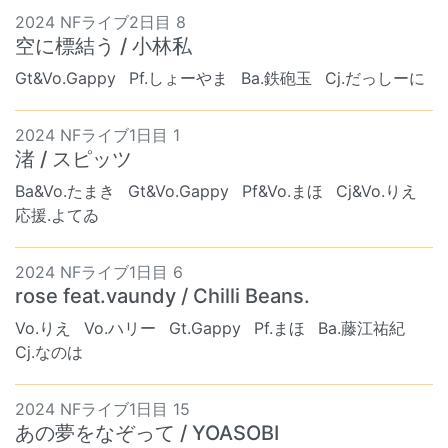
2024 NFライブ2日目 8
空に標結う / 小林私
Gt&Vo.Gappy
Pf.しょーやま
Ba.鉄砲玉
Cj.だっしーに
2024 NFライブ1日目 1
渚 / スピッツ
Ba&Vo.たまき
Gt&Vo.Gappy
Pf&Vo.まほ
Cj&Vo.りえ
応援.よてゐ
2024 NFライブ1日目 6
rose feat.vaundy / Chilli Beans.
Vo.りえ
Vo.ハリー
Gt.Gappy
Pf.まほ
Ba.藤江祐紀
Cj.なのは
2024 NFライブ1日目 15
あの夢をなぞって / YOASOBI