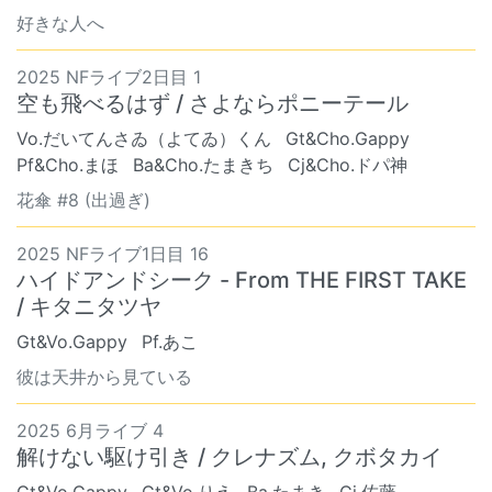
好きな人へ
2025 NFライブ2日目 1
空も飛べるはず / さよならポニーテール
Vo.だいてんさゐ（よてゐ）くん
Gt&Cho.Gappy
Pf&Cho.まほ
Ba&Cho.たまきち
Cj&Cho.ドパ神
花傘 #8 (出過ぎ)
2025 NFライブ1日目 16
ハイドアンドシーク - From THE FIRST TAKE
/ キタニタツヤ
Gt&Vo.Gappy
Pf.あこ
彼は天井から見ている
2025 6月ライブ 4
解けない駆け引き / クレナズム, クボタカイ
Gt&Vo.Gappy
Gt&Vo.りえ
Ba.たまき
Cj.佐藤