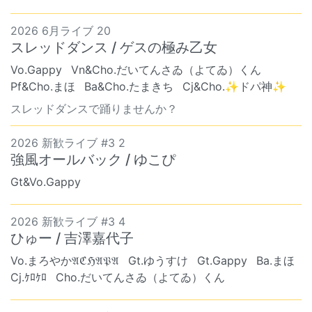
2026 6月ライブ 20
スレッドダンス / ゲスの極み乙女
Vo.Gappy
Vn&Cho.だいてんさゐ（よてゐ）くん
Pf&Cho.まほ
Ba&Cho.たまきち
Cj&Cho.✨ドパ神✨
スレッドダンスで踊りませんか？
2026 新歓ライブ #3 2
強風オールバック / ゆこぴ
Gt&Vo.Gappy
2026 新歓ライブ #3 4
ひゅー / 吉澤嘉代子
Vo.まろやか𝔄ℭℌ𝔄𝔓𝔄
Gt.ゆうすけ
Gt.Gappy
Ba.まほ
Cj.ｹﾛｹﾛ
Cho.だいてんさゐ（よてゐ）くん