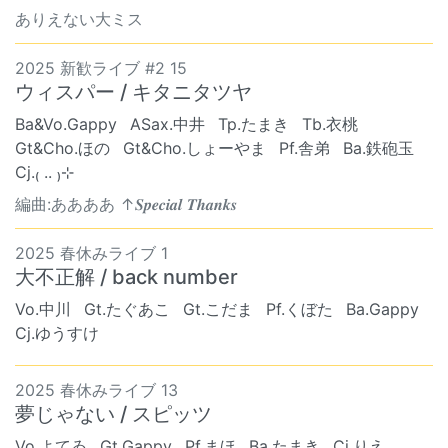
ありえない大ミス
2025 新歓ライブ #2 15
ウィスパー / キタニタツヤ
Ba&Vo.Gappy
ASax.中井
Tp.たまき
Tb.衣桃
Gt&Cho.ほの
Gt&Cho.しょーやま
Pf.舎弟
Ba.鉄砲玉
Cj.₍ .. ₎⊹
編曲:ああああ ↑𝑺𝒑𝒆𝒄𝒊𝒂𝒍 𝑻𝒉𝒂𝒏𝒌𝒔
2025 春休みライブ 1
大不正解 / back number
Vo.中川
Gt.たぐあこ
Gt.こだま
Pf.くぼた
Ba.Gappy
Cj.ゆうすけ
2025 春休みライブ 13
夢じゃない / スピッツ
Vo.よてゐ
Gt.Gappy
Pf.まほ
Ba.たまき
Cj.りえ