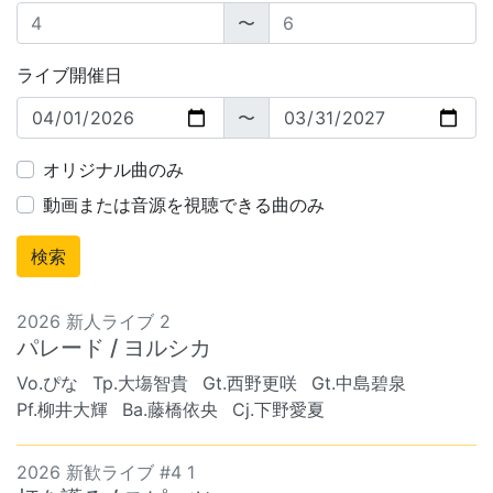
〜
ライブ開催日
〜
オリジナル曲のみ
動画または音源を視聴できる曲のみ
2026 新人ライブ 2
パレード / ヨルシカ
Vo.ぴな
Tp.大塲智貴
Gt.西野更咲
Gt.中島碧泉
Pf.柳井大輝
Ba.藤橋依央
Cj.下野愛夏
2026 新歓ライブ #4 1