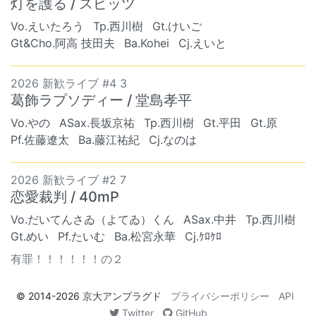
灯を護る / スピッツ
Vo.えいたろう
Tp.西川樹
Gt.けいご
Gt&Cho.阿高 技田夫
Ba.Kohei
Cj.えいと
2026 新歓ライブ #4 3
葛飾ラプソディー / 堂島孝平
Vo.やの
ASax.長坂京祐
Tp.西川樹
Gt.平田
Gt.原
Pf.佐藤遼太
Ba.藤江祐紀
Cj.なのは
2026 新歓ライブ #2 7
恋愛裁判 / 40mP
Vo.だいてんさゐ（よてゐ）くん
ASax.中井
Tp.西川樹
Gt.めい
Pf.たいむ
Ba.松宮永華
Cj.ｹﾛｹﾛ
有罪！！！！！！の２
© 2014-2026
京大アンプラグド
プライバシーポリシー
API
Twitter
GitHub