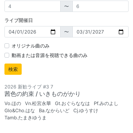
〜
ライブ開催日
〜
オリジナル曲のみ
動画または音源を視聴できる曲のみ
2026 新歓ライブ #3 7
茜色の約束 / いきものがかり
Vo.ほの
Vn.松宮永華
Gt.おぐらななは
Pf.みのよし
Glo&Cho.はな
Ba.なからいど
Cj.ゆうすけ
Tamb.たまきゆうま