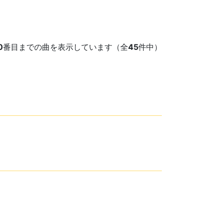
0
番目までの曲を表示しています（全
45
件中）