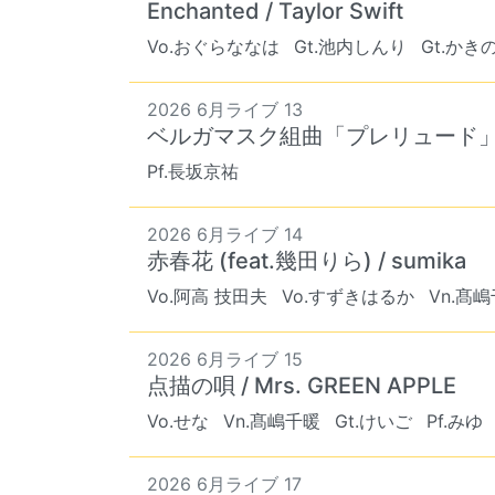
Enchanted / Taylor Swift
Vo.おぐらななは
Gt.池内しんり
Gt.かき
2026 6月ライブ 13
ベルガマスク組曲「プレリュード」
Pf.長坂京祐
2026 6月ライブ 14
赤春花 (feat.幾田りら) / sumika
Vo.阿高 技田夫
Vo.すずきはるか
Vn.髙
2026 6月ライブ 15
点描の唄 / Mrs. GREEN APPLE
Vo.せな
Vn.髙嶋千暖
Gt.けいご
Pf.みゆ
2026 6月ライブ 17