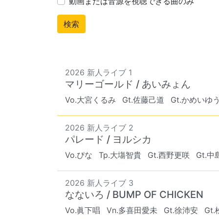
動画または音源を視聴できる曲のみ
2026 新人ライブ 1
マリーゴールド / あいみょん
Vo.大宮くるみ
Gt.佐藤己道
Gt.かめいゆ
2026 新人ライブ 2
パレード / ヨルシカ
Vo.ぴな
Tp.大塲智貴
Gt.西野更咲
Gt.
2026 新人ライブ 3
なないろ / BUMP OF CHICKEN
Vo.眞下唱
Vn.多喜田愛未
Gt.徐沛安
Gt