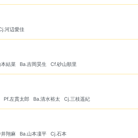
Cj.河辺愛佳
.山本結菜
Ba.吉岡昊生
Cf.砂山順里
Pf.左貫太郎
Ba.清水裕太
Cj.三枝遥紀
.中井翔麻
Ba.山本凜平
Cj.石本