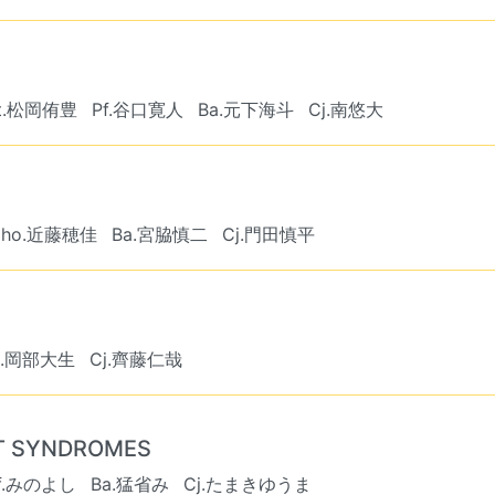
t.松岡侑豊
Pf.谷口寛人
Ba.元下海斗
Cj.南悠大
Cho.近藤穂佳
Ba.宮脇慎二
Cj.門田慎平
a.岡部大生
Cj.齊藤仁哉
UT SYNDROMES
f.みのよし
Ba.猛省み
Cj.たまきゆうま