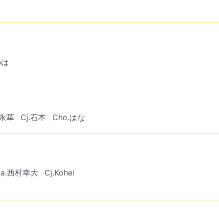
のは
宮永華
Cj.石本
Cho.はな
Ba.西村幸大
Cj.Kohei