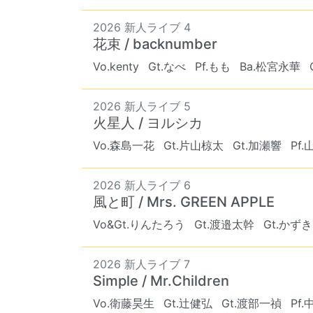
2026 新人ライブ 4
花束 / backnumber
Vo.kenty
Gt.なべ
Pf.もも
Ba.松宮永華
2026 新人ライブ 5
火星人 / ヨルシカ
Vo.森島一花
Gt.片山椋太
Gt.加瀬響
Pf
2026 新人ライブ 6
風と町 / Mrs. GREEN APPLE
Vo&Gt.りんたろう
Gt.渡邉太幹
Gt.かずき
2026 新人ライブ 7
Simple / Mr.Children
Vo.衛藤昊生
Gt.辻健弘
Gt.渡部一禎
Pf