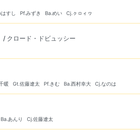
のはすし
Pf.みずき
Ba.めい
Cj.ㇰㇿィヮ
 / クロード・ドビュッシー
嶋千暖
Gt.佐藤遼太
Pf.きむ
Ba.西村幸大
Cj.なのは
Ba.あんり
Cj.佐藤遼太