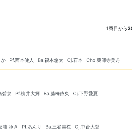
1
番目から
2
うか
Pf.西本健人
Ba.福本悠太
Cj.石本
Cho.薬師寺美丹
中島碧泉
Pf.柳井大輝
Ba.藤橋依央
Cj.下野愛夏
.松浦 ゆき
Pf.あんり
Ba.三谷美桜
Cj.中台大登