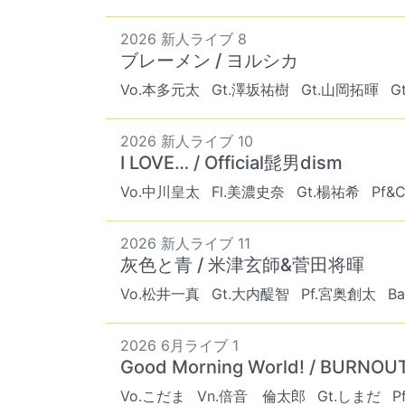
2026 新人ライブ 8
ブレーメン / ヨルシカ
Vo.本多元太
Gt.澤坂祐樹
Gt.山岡拓暉
G
2026 新人ライブ 10
I LOVE… / Official髭男dism
Vo.中川皇太
Fl.美濃史奈
Gt.楊祐希
Pf&
2026 新人ライブ 11
灰色と青 / 米津玄師&菅田将暉
Vo.松井一真
Gt.大内醍智
Pf.宮奥創太
B
2026 6月ライブ 1
Good Morning World! / BURNO
Vo.こだま
Vn.倍音 倫太郎
Gt.しまだ
P