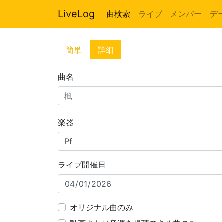
LiveLog
曲検索
ライブ
メンバー
デ
簡単
詳細
曲名
楽器
ライブ開催日
オリジナル曲のみ