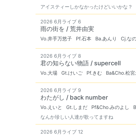
アイスティーしかなかったけどいいかな？
2026 6月ライブ 6
雨の街を / 荒井由実
Vo.井手万悠子
Pf.石本
Ba.あんり
Cj.な
2026 6月ライブ 8
君の知らない物語 / supercell
Vo.大場
Gt.けいご
Pf.きむ
Ba&Cho.松
2026 6月ライブ 9
わたがし / back number
Vo.えいと
Gt.しまだ
Pf&Cho.みのよし
なんか珍しい人達が歌ってますね
2026 6月ライブ 12