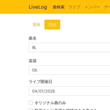
LiveLog
曲検索
ライブ
メンバー
デ
簡単
詳細
曲名
楽器
ライブ開催日
オリジナル曲のみ