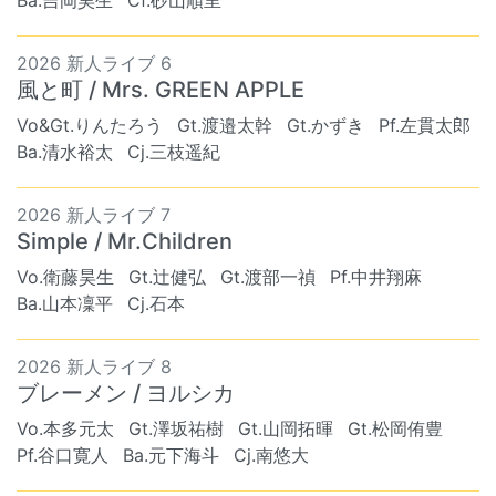
Ba.吉岡昊生
Cf.砂山順里
2026 新人ライブ 6
風と町 / Mrs. GREEN APPLE
Vo&Gt.りんたろう
Gt.渡邉太幹
Gt.かずき
Pf.左貫太郎
Ba.清水裕太
Cj.三枝遥紀
2026 新人ライブ 7
Simple / Mr.Children
Vo.衛藤昊生
Gt.辻健弘
Gt.渡部一禎
Pf.中井翔麻
Ba.山本凜平
Cj.石本
2026 新人ライブ 8
ブレーメン / ヨルシカ
Vo.本多元太
Gt.澤坂祐樹
Gt.山岡拓暉
Gt.松岡侑豊
Pf.谷口寛人
Ba.元下海斗
Cj.南悠大