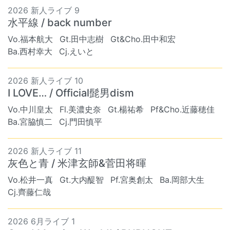
2026 新人ライブ 9
水平線 / back number
Vo.福本航大
Gt.田中志樹
Gt&Cho.田中和宏
Ba.西村幸大
Cj.えいと
2026 新人ライブ 10
I LOVE… / Official髭男dism
Vo.中川皇太
Fl.美濃史奈
Gt.楊祐希
Pf&Cho.近藤穂佳
Ba.宮脇慎二
Cj.門田慎平
2026 新人ライブ 11
灰色と青 / 米津玄師&菅田将暉
Vo.松井一真
Gt.大内醍智
Pf.宮奥創太
Ba.岡部大生
Cj.齊藤仁哉
2026 6月ライブ 1