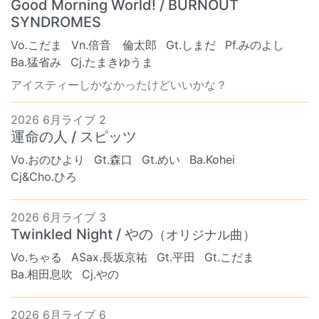
Good Morning World! / BURNOUT
SYNDROMES
Vo.こだま
Vn.倍音 倫太郎
Gt.しまだ
Pf.みのよし
Ba.猛省み
Cj.たまきゆうま
アイスティーしかなかったけどいいかな？
2026 6月ライブ 2
運命の人 / スピッツ
Vo.おのひより
Gt.森口
Gt.めい
Ba.Kohei
Cj&Cho.ひろ
2026 6月ライブ 3
Twinkled Night / やの
（オリジナル曲）
Vo.ちゃる
ASax.長坂京祐
Gt.平田
Gt.こだま
Ba.相田息吹
Cj.やの
2026 6月ライブ 6