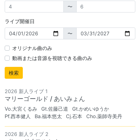
〜
ライブ開催日
〜
オリジナル曲のみ
動画または音源を視聴できる曲のみ
2026 新人ライブ 1
マリーゴールド / あいみょん
Vo.大宮くるみ
Gt.佐藤己道
Gt.かめいゆうか
Pf.西本健人
Ba.福本悠太
Cj.石本
Cho.薬師寺美丹
2026 新人ライブ 2