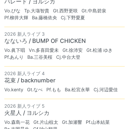
パレード / ヨルシカ
Vo.ぴな
Tp.大塲智貴
Gt.西野更咲
Gt.中島碧泉
Pf.柳井大輝
Ba.藤橋依央
Cj.下野愛夏
2026 新人ライブ 3
なないろ / BUMP OF CHICKEN
Vo.眞下唱
Vn.多喜田愛未
Gt.徐沛安
Gt.松浦 ゆき
Pf.あんり
Ba.三谷美桜
Cj.中台大登
2026 新人ライブ 4
花束 / backnumber
Vo.kenty
Gt.なべ
Pf.もも
Ba.松宮永華
Cj.河辺愛佳
2026 新人ライブ 5
火星人 / ヨルシカ
Vo.森島一花
Gt.片山椋太
Gt.加瀬響
Pf.山本結菜