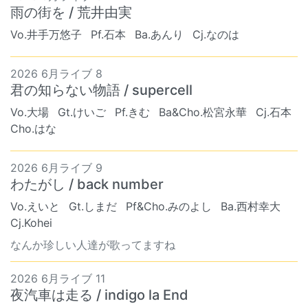
雨の街を / 荒井由実
Vo.井手万悠子
Pf.石本
Ba.あんり
Cj.なのは
2026 6月ライブ 8
君の知らない物語 / supercell
Vo.大場
Gt.けいご
Pf.きむ
Ba&Cho.松宮永華
Cj.石本
Cho.はな
2026 6月ライブ 9
わたがし / back number
Vo.えいと
Gt.しまだ
Pf&Cho.みのよし
Ba.西村幸大
Cj.Kohei
なんか珍しい人達が歌ってますね
2026 6月ライブ 11
夜汽車は走る / indigo la End