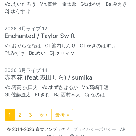
Vo.えいたろう
Vn.倍音 倫太郎
Gt.はやさ
Ba.みさき
Cj.ゆうすけ
2026 6月ライブ 12
Enchanted / Taylor Swift
Vo.おぐらななは
Gt.池内しんり
Gt.かきのはすし
Pf.みずき
Ba.めい
Cj.ㇰㇿィヮ
2026 6月ライブ 14
赤春花 (feat.幾田りら) / sumika
Vo.阿高 技田夫
Vo.すずきはるか
Vn.髙嶋千暖
Gt.佐藤遼太
Pf.きむ
Ba.西村幸大
Cj.なのは
1
2
3
次 ›
最後 »
© 2014-2026
京大アンプラグド
プライバシーポリシー
API