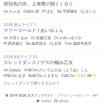
琥珀色の街、上海蟹の朝 / くるり
Vo.ちゃる
Gt&Vo.原
Pf.きむ
Ba.平郡陽生
Cj.えいと
2026 新人ライブ 1
マリーゴールド / あいみょん
Vo.大宮くるみ
Gt.佐藤己道
Gt.かめいゆうか
Pf.西本健人
Ba.福本悠太
Cj.石本
Cho.薬師寺美丹
2026 6月ライブ 20
スレッドダンス / ゲスの極み乙女
Vo.Gappy
Vn&Cho.だいてんさゐ（よてゐ）くん
Pf&Cho.まほ
Ba&Cho.たまきち
Cj&Cho.✨ドパ神✨
スレッドダンスで踊りませんか？
© 2014-2026
京大アンプラグド
プライバシーポリシー
API
Twitter
GitHub