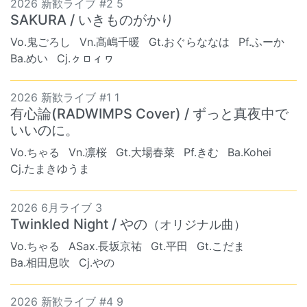
2026 新歓ライブ #2 5
SAKURA / いきものがかり
Vo.鬼ごろし
Vn.髙嶋千暖
Gt.おぐらななは
Pf.ふーか
Ba.めい
Cj.ㇰㇿィヮ
2026 新歓ライブ #1 1
有心論(RADWIMPS Cover) / ずっと真夜中で
いいのに。
Vo.ちゃる
Vn.凛桜
Gt.大場春菜
Pf.きむ
Ba.Kohei
Cj.たまきゆうま
2026 6月ライブ 3
Twinkled Night / やの
（オリジナル曲）
Vo.ちゃる
ASax.長坂京祐
Gt.平田
Gt.こだま
Ba.相田息吹
Cj.やの
2026 新歓ライブ #4 9