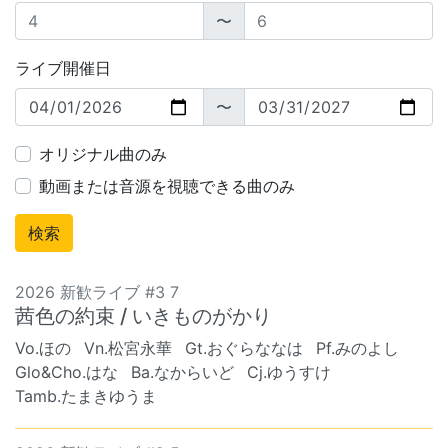
〜
ライブ開催日
〜
オリジナル曲のみ
動画または音源を視聴できる曲のみ
2026 新歓ライブ #3 7
茜色の約束 / いきものがかり
Vo.ほの
Vn.松宮永華
Gt.おぐらななは
Pf.みのよし
Glo&Cho.はな
Ba.なからいど
Cj.ゆうすけ
Tamb.たまきゆうま