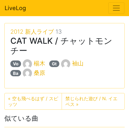
LiveLog
2012 新人ライブ
13
CAT WALK / チャットモン
チー
楊木
袖山
Vo
Gt
桑原
Ba
«
空も飛べるはず / スピ
禁じられた遊び / N. イエ
ッツ
ペス
»
似ている曲