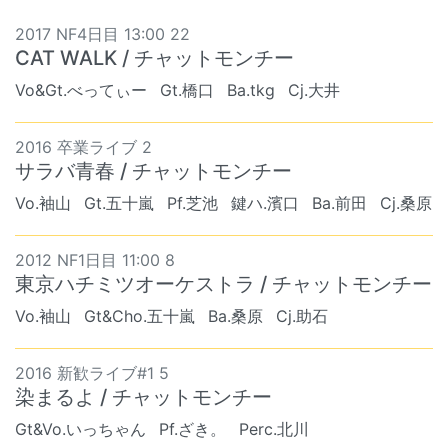
2017 NF4日目 13:00 22
CAT WALK / チャットモンチー
Vo&Gt.べってぃー
Gt.橋口
Ba.tkg
Cj.大井
2016 卒業ライブ 2
サラバ青春 / チャットモンチー
Vo.袖山
Gt.五十嵐
Pf.芝池
鍵ハ.濱口
Ba.前田
Cj.桑原
2012 NF1日目 11:00 8
東京ハチミツオーケストラ / チャットモンチー
Vo.袖山
Gt&Cho.五十嵐
Ba.桑原
Cj.助石
2016 新歓ライブ#1 5
染まるよ / チャットモンチー
Gt&Vo.いっちゃん
Pf.ざき。
Perc.北川