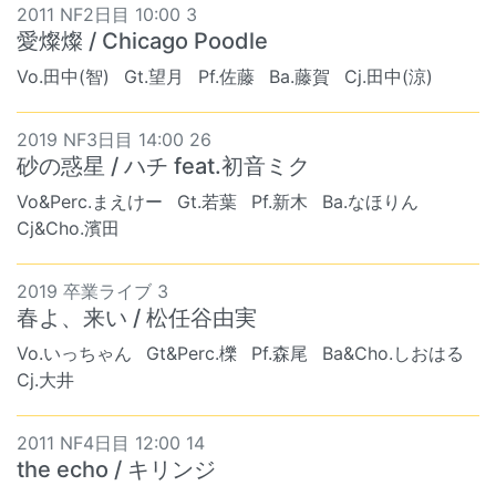
2011 NF2日目 10:00 3
愛燦燦 / Chicago Poodle
Vo.田中(智)
Gt.望月
Pf.佐藤
Ba.藤賀
Cj.田中(涼)
2019 NF3日目 14:00 26
砂の惑星 / ハチ feat.初音ミク
Vo&Perc.まえけー
Gt.若葉
Pf.新木
Ba.なほりん
Cj&Cho.濱田
2019 卒業ライブ 3
春よ、来い / 松任谷由実
Vo.いっちゃん
Gt&Perc.櫟
Pf.森尾
Ba&Cho.しおはる
Cj.大井
2011 NF4日目 12:00 14
the echo / キリンジ