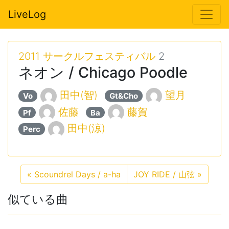
LiveLog
2011 サークルフェスティバル
2
ネオン / Chicago Poodle
田中(智)
望月
Vo
Gt&Cho
佐藤
藤賀
Pf
Ba
田中(涼)
Perc
«
Scoundrel Days / a-ha
JOY RIDE / 山弦
»
似ている曲