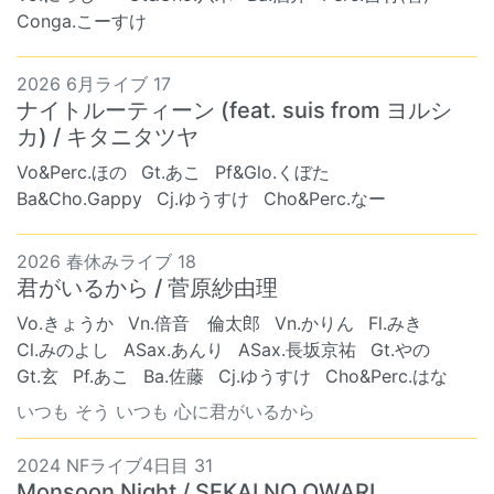
Conga.こーすけ
2026 6月ライブ 17
ナイトルーティーン (feat. suis from ヨルシ
カ) / キタニタツヤ
Vo&Perc.ほの
Gt.あこ
Pf&Glo.くぼた
Ba&Cho.Gappy
Cj.ゆうすけ
Cho&Perc.なー
2026 春休みライブ 18
君がいるから / 菅原紗由理
Vo.きょうか
Vn.倍音 倫太郎
Vn.かりん
Fl.みき
Cl.みのよし
ASax.あんり
ASax.長坂京祐
Gt.やの
Gt.玄
Pf.あこ
Ba.佐藤
Cj.ゆうすけ
Cho&Perc.はな
いつも そう いつも 心に君がいるから
2024 NFライブ4日目 31
Monsoon Night / SEKAI NO OWARI