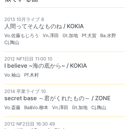
2013 10月ライブ 8
人間ってそんなものね / KOKIA
Vo.佐藤もじろう
Vn.澤田
Gt.加地
Pf.犬賀
Ba.水野
Cj.陶山
2012 NF1日目 11:00 10
I believe ~海の底から~ / KOKIA
Vo.袖山
Pf.木村
2014 卒業ライブ 10
secret base ～君がくれたもの～ / ZONE
Vo.斎藤
Ba&Vo.柳本
Vn.澤田
Gt.加地
Cj.陶山
2012 NF2日目 16:30 49