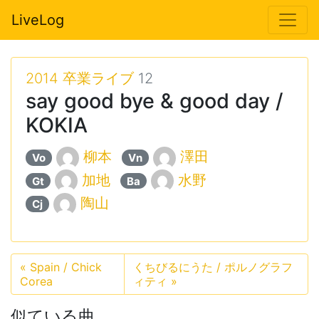
LiveLog
2014 卒業ライブ
12
say good bye & good day /
KOKIA
柳本
澤田
Vo
Vn
加地
水野
Gt
Ba
陶山
Cj
«
Spain / Chick
くちびるにうた / ポルノグラフ
Corea
ィティ
»
似ている曲