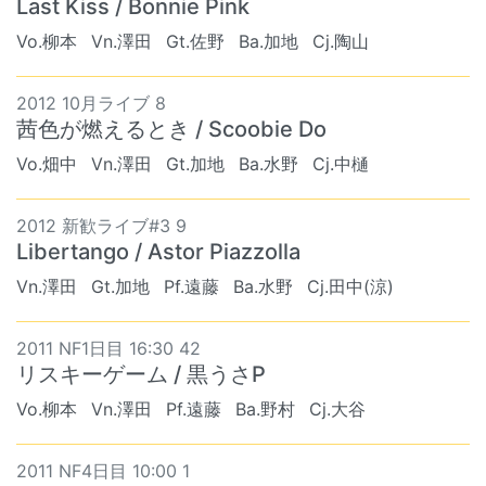
Last Kiss / Bonnie Pink
Vo.柳本
Vn.澤田
Gt.佐野
Ba.加地
Cj.陶山
2012 10月ライブ 8
茜色が燃えるとき / Scoobie Do
Vo.畑中
Vn.澤田
Gt.加地
Ba.水野
Cj.中樋
2012 新歓ライブ#3 9
Libertango / Astor Piazzolla
Vn.澤田
Gt.加地
Pf.遠藤
Ba.水野
Cj.田中(涼)
2011 NF1日目 16:30 42
リスキーゲーム / 黒うさP
Vo.柳本
Vn.澤田
Pf.遠藤
Ba.野村
Cj.大谷
2011 NF4日目 10:00 1