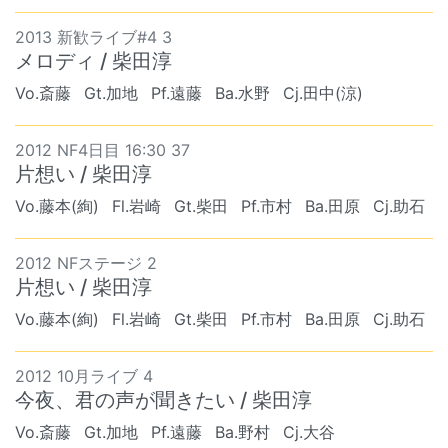
2013 新歓ライブ#4 3
メロディ / 柴田淳
Vo.斎藤
Gt.加地
Pf.遠藤
Ba.水野
Cj.田中(涼)
2012 NF4日目 16:30 37
片想い / 柴田淳
Vo.藤本(絢)
Fl.岩崎
Gt.柴田
Pf.市村
Ba.田原
Cj.助石
2012 NFステージ 2
片想い / 柴田淳
Vo.藤本(絢)
Fl.岩崎
Gt.柴田
Pf.市村
Ba.田原
Cj.助石
2012 10月ライブ 4
今夜、君の声が聞きたい / 柴田淳
Vo.斎藤
Gt.加地
Pf.遠藤
Ba.野村
Cj.大谷