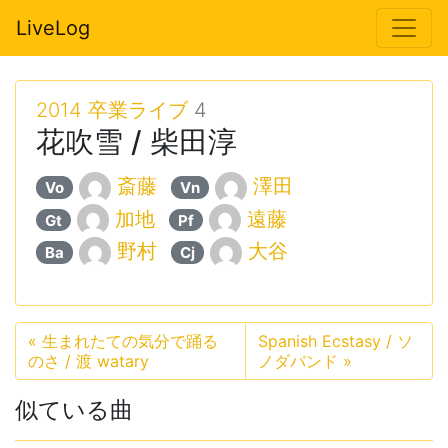
LiveLog
2014 卒業ライブ
4
花吹雪 / 柴田淳
斎藤
澤田
Vo
Vn
加地
遠藤
Gt
Pf
野村
大谷
Ba
Cj
«
生まれたての気分で踊る
Spanish Ecstasy / ソ
のさ / 渡 watary
ノダバンド
»
似ている曲