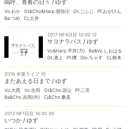
嗚呼、青春の日々 / ゆず
Vo.わか
Gt&Cho&Harp.朋弥卍
Gt.ごふじ
Pf.おがけん
Ba.つめ
Cj.土井
2017 NF4日目 12:00 12
サヨナラバス / ゆず
Vo&Harp.平井(力)
Ba&Vo.しおはる
Gt.溝上
Pf.櫟
Glo.ちゃす
Cj.柄本
2016 卒業ライブ 10
またあえる日まで / ゆず
Vo.大西
Vo.生田
Gt&Cho.須山
Pf.二宮
Ba&Cho.吉岡(尚)
Cj&Cho.桑原
2013 NF1日目 16:30 39
いつか / ゆず