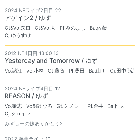
2024 NFライブ2日目 22
アゲイン2 / ゆず
Gt&Vo.森口
Gt&Vo.犬
Pf.みのよし
Ba.佐藤
Cj.ゆうすけ
2012 NF4日目 13:00 13
Yesterday and Tomorrow / ゆず
Vo.諸江
Vo.小林
Gt.藤賀
Pf.桑田
Ba.山川
Cj.田中(涼)
2024 NFライブ4日目 12
REASON / ゆず
Vo.敬志
Vo&Gt.ひろ
Gt.ミズシー
Pf.金井
Ba.惟人
Cj.ㇰㇿィヮ
みずしーの妹ありがとう2
2022 卒業ライブ 10