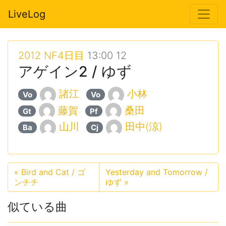
LiveLog
2012 NF4日目
13:00 12
アゲイン2 / ゆず
諸江
小林
Vo
Vo
藤賀
桑田
Gt
Pf
山川
田中(涼)
Ba
Cj
«
Bird and Cat / ゴ
Yesterday and Tomorrow /
ンチチ
ゆず
»
似ている曲