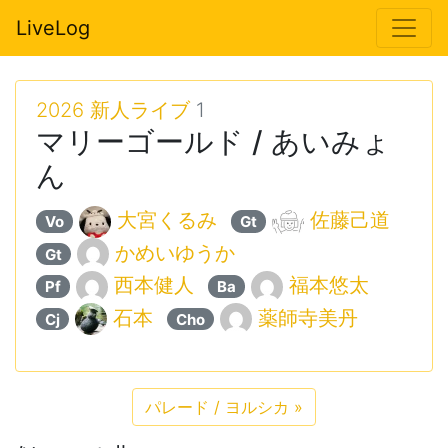
LiveLog
2026 新人ライブ
1
マリーゴールド / あいみょ
ん
大宮くるみ
佐藤己道
Vo
Gt
かめいゆうか
Gt
西本健人
福本悠太
Pf
Ba
石本
薬師寺美丹
Cj
Cho
パレード / ヨルシカ
»