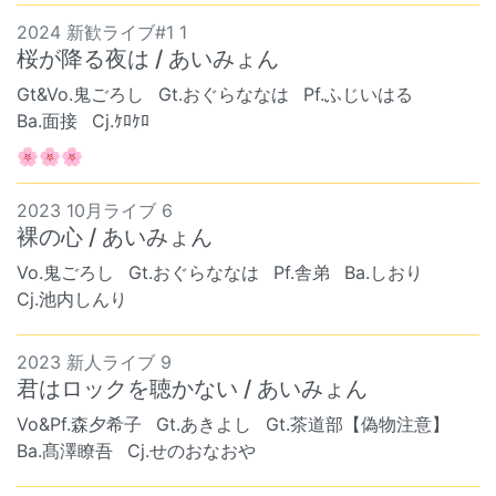
2024 新歓ライブ#1 1
桜が降る夜は / あいみょん
Gt&Vo.鬼ごろし
Gt.おぐらななは
Pf.ふじいはる
Ba.面接
Cj.ｹﾛｹﾛ
🌸🌸🌸
2023 10月ライブ 6
裸の心 / あいみょん
Vo.鬼ごろし
Gt.おぐらななは
Pf.舎弟
Ba.しおり
Cj.池内しんり
2023 新人ライブ 9
君はロックを聴かない / あいみょん
Vo&Pf.森夕希子
Gt.あきよし
Gt.茶道部【偽物注意】
Ba.髙澤瞭吾
Cj.せのおなおや