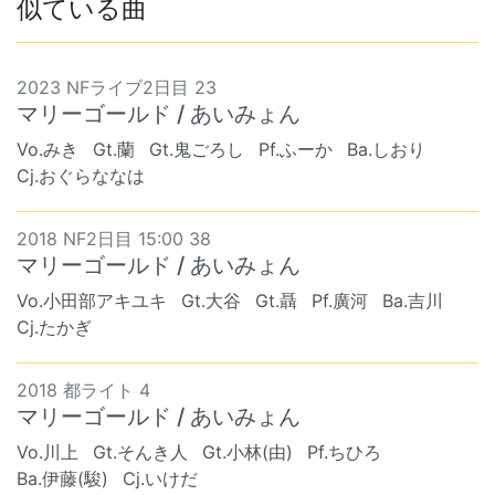
似ている曲
2023 NFライブ2日目 23
マリーゴールド / あいみょん
Vo.みき
Gt.蘭
Gt.鬼ごろし
Pf.ふーか
Ba.しおり
Cj.おぐらななは
2018 NF2日目 15:00 38
マリーゴールド / あいみょん
Vo.小田部アキユキ
Gt.大谷
Gt.聶
Pf.廣河
Ba.吉川
Cj.たかぎ
2018 都ライト 4
マリーゴールド / あいみょん
Vo.川上
Gt.そんき人
Gt.小林(由)
Pf.ちひろ
Ba.伊藤(駿)
Cj.いけだ