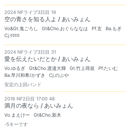
2024 NFライブ3日目 19
空の青さを知る人よ / あいみょん
Vo&Gt.鬼ごろし
Gt&Cho.おぐらななは
Pf.玄
Ba.もぎ
Cj.ｹﾛｹﾛ
2024 NFライブ3日目 31
愛を伝えたいだとか / あいみょん
Vo.ゆるぎ
Gt&Cho.渡邉大輝
Gt.竹上尋規
Pf.たいむ
Ba.早川和希/かずき
Cj.のぶや
安定の上回バンド
2018 NF2日目 17:00 48
満月の夜なら / あいみょん
Vo.まえけー
Gt&Cho.新木
-5キーです