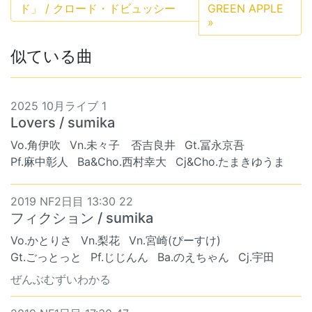
ド」 / クロード・ドビュッシー
GREEN APPLE
»
似ている曲
2025 10月ライブ 1
Lovers / sumika
Vo.角伊吹
Vn.未々子 否吉良井
Gt.冨永京吾
Pf.麻中彰人
Ba&Cho.西村幸大
Cj&Cho.たまきゆうま
2019 NF2日目 13:30 22
フィクション / sumika
Vo.かとりさ
Vn.梨花
Vn.宮崎(ぴーすけ)
Gt.ごっとっと
Pf.じじんん
Ba.のえちゃん
Cj.宇田
ぜんぶむずいわかる