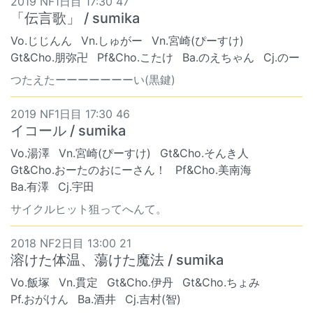
2019 NF1日目 17:30 47
「伝言歌」 / sumika
Vo.じじんん
Vn.しゅがー
Vn.宮崎(ぴーすけ)
Gt&Cho.朋弥卍
Pf&Cho.こたけ
Ba.のえちゃん
Cj.のー
つたえたーーーーーーーい(黒鍵)
2019 NF1日目 17:30 46
イコール / sumika
Vo.湯澤
Vn.宮崎(ぴーすけ)
Gt&Cho.そんき人
Gt&Cho.おーたのおにーさん！
Pf&Cho.美南海
Ba.有澤
Cj.宇田
サイクルヒット狙ってへんて。
2018 NF2日目 13:00 21
溶けた体温、蕩けた魔法 / sumika
Vo.飯塚
Vn.貫定
Gt&Cho.伊丹
Gt&Cho.ちょみ
Pf.おがけん
Ba.酒井
Cj.吉村(智)