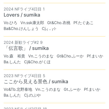
2024 NFライブ4日目 1
Lovers / sumika
Vo.ひろ
Vn.ssk康太郎
Gt&Cho.衣桃
Pf.たぐあこ
Ba&Cho.けんしょう
Cj.₍ .. ₎⊹
2024 新歓ライブ#2 9
「伝言歌」 / sumika
Vo.森 裕貴
Vn.こうのまな
Gt&Cho.ふーか
Pf.まいか
Ba.しんた
Cj&Cho.がくほ
2023 NFライブ4日目 5
ここから見える景色 / sumika
Vo&Tb.北野泰地
Vn.こうのまな
Gt.ふーか
Pf.まいか
Ba.しんた
Cj.のぶや
2023 NFライブ2日目 18