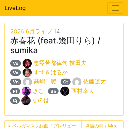
LiveLog
2026 6月ライブ
14
赤春花 (feat.幾田りら) /
sumika
恵零苦都律句 技田夫
Vo
すずきはるか
Vo
髙嶋千暖
佐藤遼太
Vn
Gt
きむ
西村幸大
Pf
Ba
なのは
Cj
«
ベルガマスク組曲「プレリュー
点描の唄 / Mrs.