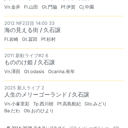
Vn.金井
Fl.山田
Gt.門脇
Pf.伊賀
Cj.中園
2012 NF2日目 14:00 33
海の見える街 / 久石譲
Fl.岩崎
Gt.冨田
Pf.杉村
2011 新歓ライブ#2 6
もののけ姫 / 久石譲
Vn.澤田
Gt.odasis
Ocarina.有年
2025 新人ライブ 2
人生のメリーゴーランド / 久石譲
Vn.小峯里彩
Tp.西川樹
Pf.高島航紀
Glo.みどり
Ba.だわ
Ob.おのひより
© 2014-2026
京大アンプラグド
プライバシーポリシー
API