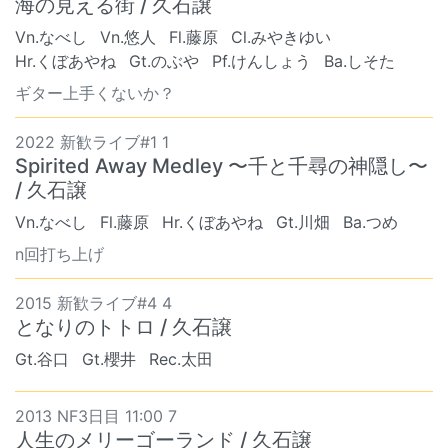
海の見える街 / 久石譲
Vn.なべし
Vn.悠人
Fl.藤原
Cl.みやきゆい
Hr.くぼあやね
Gt.のぶや
Pf.けんしょう
Ba.しそた
ギター上手くないか？
2022 新歓ライブ#1 1
Spirited Away Medley 〜千と千尋の神隠し〜
/ 久石譲
Vn.なべし
Fl.藤原
Hr.くぼあやね
Gt.川畑
Ba.つめ
n回打ち上げ
2015 新歓ライブ#4 4
となりのトトロ / 久石譲
Gt.谷口
Gt.櫻井
Rec.太田
2013 NF3日目 11:00 7
人生のメリーゴーランド / 久石譲