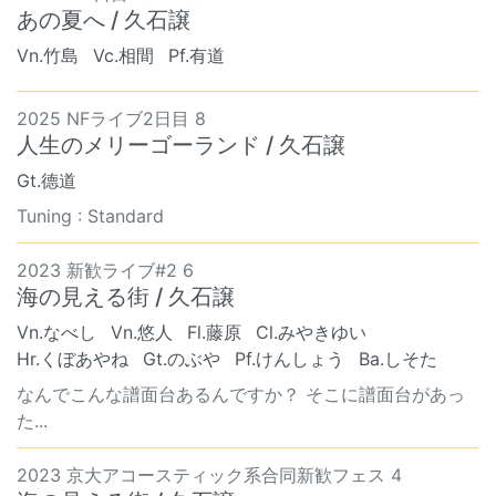
あの夏へ / 久石譲
Vn.竹島
Vc.相間
Pf.有道
2025 NFライブ2日目 8
人生のメリーゴーランド / 久石譲
Gt.德道
Tuning : Standard
2023 新歓ライブ#2 6
海の見える街 / 久石譲
Vn.なべし
Vn.悠人
Fl.藤原
Cl.みやきゆい
Hr.くぼあやね
Gt.のぶや
Pf.けんしょう
Ba.しそた
なんでこんな譜面台あるんですか？ そこに譜面台があっ
た...
2023 京大アコースティック系合同新歓フェス 4