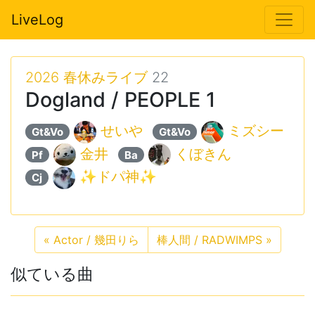
LiveLog
2026 春休みライブ
22
Dogland / PEOPLE 1
せいや
ミズシー
Gt&Vo
Gt&Vo
金井
くぼきん
Pf
Ba
✨ドパ神✨
Cj
«
Actor / 幾田りら
棒人間 / RADWIMPS
»
似ている曲