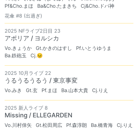
Pf&Cho.まほ
Ba&Cho.たまきち
Cj&Cho.ドパ神
花傘 #8 (出過ぎ)
2025 NFライブ2日目 23
アポリア / ヨルシカ
Vo.きょうか
Gt.かきのはすし
Pf.いとうゆうま
Ba.鉄砲玉
Cj.😣
2025 10月ライブ 22
うるうるうるう / 東京事変
Vo.みき
Gt.玄
Pf.まほ
Ba.山本大貴
Cj.りえ
2025 新人ライブ 8
Missing / ELLEGARDEN
Vo.川村倖矢
Gt.松田周広
Pf.森淳朗
Ba.橋青海
Cj.りえ