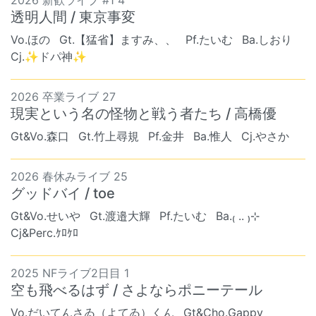
透明人間 / 東京事変
Vo.ほの
Gt.【猛省】ますみ、、
Pf.たいむ
Ba.しおり
Cj.✨ドパ神✨
2026 卒業ライブ 27
現実という名の怪物と戦う者たち / 高橋優
Gt&Vo.森口
Gt.竹上尋規
Pf.金井
Ba.惟人
Cj.やさか
2026 春休みライブ 25
グッドバイ / toe
Gt&Vo.せいや
Gt.渡邉大輝
Pf.たいむ
Ba.₍ .. ₎⊹
Cj&Perc.ｹﾛｹﾛ
2025 NFライブ2日目 1
空も飛べるはず / さよならポニーテール
Vo.だいてんさゐ（よてゐ）くん
Gt&Cho.Gappy