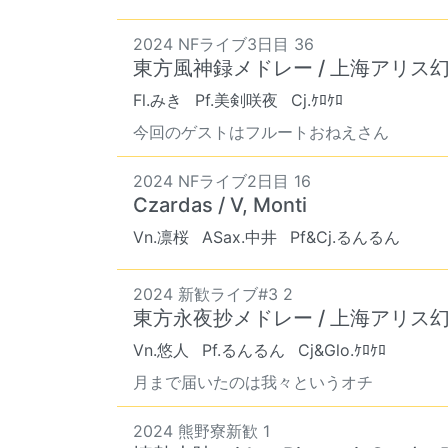
2024 NFライブ3日目 36
東方風神録メドレー / 上海アリス
Fl.みき
Pf.美剣咲夜
Cj.ｹﾛｹﾛ
今回のゲストはフルートおねえさん
2024 NFライブ2日目 16
Czardas / V, Monti
Vn.凛桜
ASax.中井
Pf&Cj.るんるん
2024 新歓ライブ#3 2
東方永夜抄メドレー / 上海アリス
Vn.悠人
Pf.るんるん
Cj&Glo.ｹﾛｹﾛ
月まで届いたのは我々というオチ
2024 熊野寮新歓 1