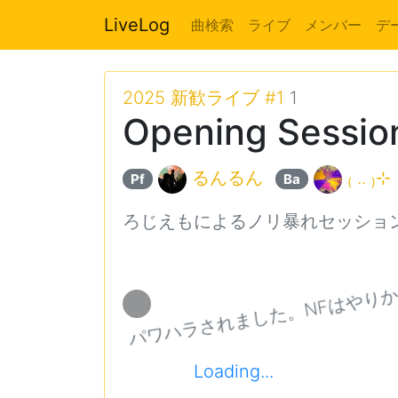
LiveLog
曲検索
ライブ
メンバー
デ
2025 新歓ライブ #1
1
Opening Sessio
るんるん
₍ .. ₎⊹
Pf
Ba
ろじえもによるノリ暴れセッショ
パワハラされました。NFはやり
Loading...