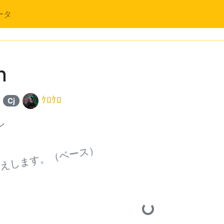
ータ
n
ｹﾛｹﾛ
Cj
ン
かえします。（ベース）