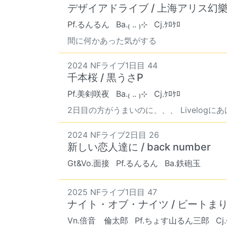
デザイアドライブ / 上海アリス幻
Pf.るんるん
Ba.₍ .. ₎⊹
Cj.ｹﾛｹﾛ
間に何かあった気がする
2024 NFライブ1日目 44
千本桜 / 黒うさP
Pf.美剣咲夜
Ba.₍ .. ₎⊹
Cj.ｹﾛｹﾛ
2日目の方がうまいのに、、、 Livelogにあげろ
2024 NFライブ2日目 26
新しい恋人達に / back number
Gt&Vo.面接
Pf.るんるん
Ba.鉄砲玉
2025 NFライブ1日目 47
ナイト・オブ・ナイツ / ビートま
Vn.倍音 倫太郎
Pf.ちょす山るん三郎
Cj