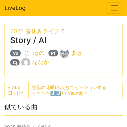
LiveLog
2025 春休みライブ
6
Story / AI
ほの
まほ
Vo
Pf
ななか
Cj
«
366
怪獣の花唄(みんなでセッションする
日 / HY
ぅ〜〜〜⤴︎⤴︎) / Vaundy
»
似ている曲