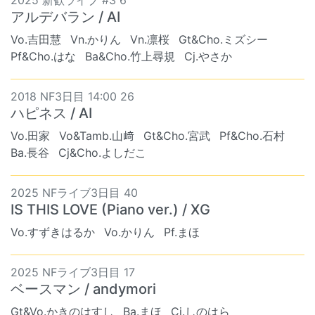
2025 新歓ライブ #3 6
アルデバラン / AI
Vo.吉田慧
Vn.かりん
Vn.凛桜
Gt&Cho.ミズシー
Pf&Cho.はな
Ba&Cho.竹上尋規
Cj.やさか
2018 NF3日目 14:00 26
ハピネス / AI
Vo.田家
Vo&Tamb.山﨑
Gt&Cho.宮武
Pf&Cho.石村
Ba.長谷
Cj&Cho.よしだこ
2025 NFライブ3日目 40
IS THIS LOVE (Piano ver.) / XG
Vo.すずきはるか
Vo.かりん
Pf.まほ
2025 NFライブ3日目 17
ベースマン / andymori
Gt&Vo.かきのはすし
Ba.まほ
Cj.しのはら