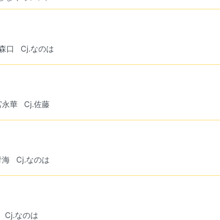
.森口
Cj.なのは
宮永華
Cj.佐藤
青海
Cj.なのは
Cj.なのは