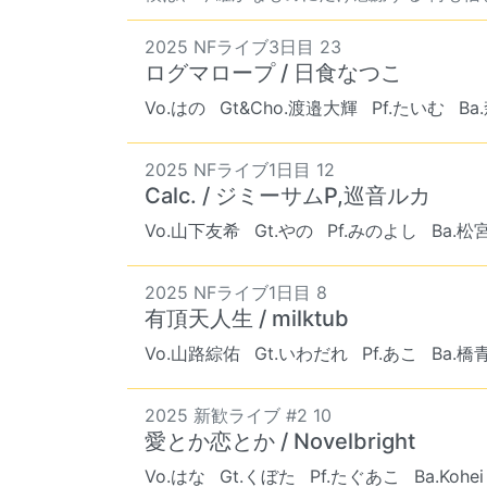
2025 NFライブ3日目 23
ログマロープ / 日食なつこ
Vo.はの
Gt&Cho.渡邉大輝
Pf.たいむ
Ba
2025 NFライブ1日目 12
Calc. / ジミーサムP,巡音ルカ
Vo.山下友希
Gt.やの
Pf.みのよし
Ba.松
2025 NFライブ1日目 8
有頂天人生 / milktub
Vo.山路綜佑
Gt.いわだれ
Pf.あこ
Ba.橋
2025 新歓ライブ #2 10
愛とか恋とか / Novelbright
Vo.はな
Gt.くぼた
Pf.たぐあこ
Ba.Kohei