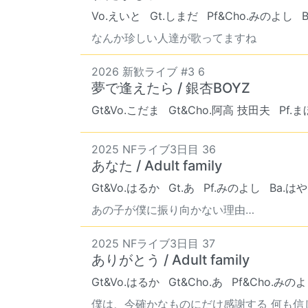
Vo.えいと
Gt.しまだ
Pf&Cho.みのよし
なんか珍しい人達が歌ってますね
2026 新歓ライブ #3 6
夢で逢えたら / 銀杏BOYZ
Gt&Vo.こだま
Gt&Cho.阿高 技田夫
Pf.ま
2025 NFライブ3日目 36
あなた / Adult family
Gt&Vo.はるか
Gt.あ
Pf.みのよし
Ba.は
あの子が僕に振り向かない理由…
2025 NFライブ3日目 37
ありがとう / Adult family
Gt&Vo.はるか
Gt&Cho.あ
Pf&Cho.みの
僕は、今確かなものにだけ感謝する 何も信じ