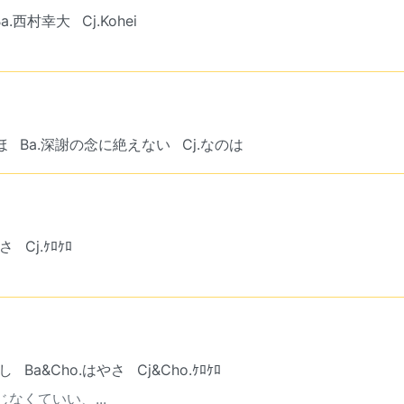
Ba.西村幸大
Cj.Kohei
ほ
Ba.深謝の念に絶えない
Cj.なのは
やさ
Cj.ｹﾛｹﾛ
よし
Ba&Cho.はやさ
Cj&Cho.ｹﾛｹﾛ
なくていい、...