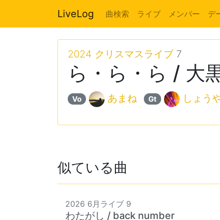
LiveLog
曲検索
ライブ
メンバー
デ
2024 クリスマスライブ
7
ら・ら・ら / 大
あまね
しょう
Vo
Gt
似ている曲
2026 6月ライブ 9
わたがし / back number