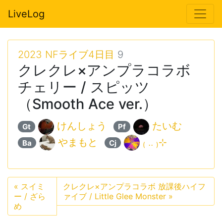
LiveLog
2023 NFライブ4日目
9
クレクレ×アンプラコラボ
チェリー / スピッツ
（Smooth Ace ver.）
けんしょう
たいむ
Gt
Pf
やまもと
₍ .. ₎⊹
Ba
Cj
«
スイミ
クレクレ×アンプラコラボ 放課後ハイフ
ー / ざら
ァイブ / Little Glee Monster
»
め