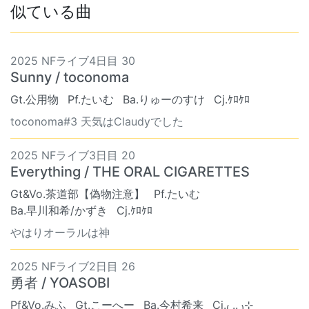
似ている曲
2025 NFライブ4日目 30
Sunny / toconoma
Gt.公用物
Pf.たいむ
Ba.りゅーのすけ
Cj.ｹﾛｹﾛ
toconoma#3 天気はClaudyでした
2025 NFライブ3日目 20
Everything / THE ORAL CIGARETTES
Gt&Vo.茶道部【偽物注意】
Pf.たいむ
Ba.早川和希/かずき
Cj.ｹﾛｹﾛ
やはりオーラルは神
2025 NFライブ2日目 26
勇者 / YOASOBI
Pf&Vo.みふ
Gt.こーへー
Ba.今村希来
Cj.₍ .. ₎⊹