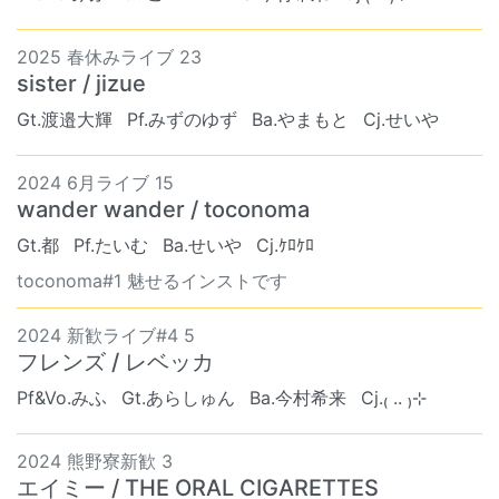
2025 春休みライブ 23
sister / jizue
Gt.渡邉大輝
Pf.みずのゆず
Ba.やまもと
Cj.せいや
2024 6月ライブ 15
wander wander / toconoma
Gt.都
Pf.たいむ
Ba.せいや
Cj.ｹﾛｹﾛ
toconoma#1 魅せるインストです
2024 新歓ライブ#4 5
フレンズ / レベッカ
Pf&Vo.みふ
Gt.あらしゅん
Ba.今村希来
Cj.₍ .. ₎⊹
2024 熊野寮新歓 3
エイミー / THE ORAL CIGARETTES