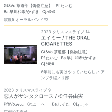
Gt&Vo.茶道部【偽物注意】
Pf.たいむ
Ba.早川和希/かずき
Cj.ｹﾛｹﾛ
震度5 オーラルバンド#2
2023 クリスマスライブ 14
エイミー / THE ORAL
CIGARETTES
Gt&Vo.茶道部【偽物注意】
Pf.たいむ
Ba.早川和希/かずき
Cj.ｹﾛｹﾛ
6年前にも実はやっていたらしい ア
ンプラ縦ノリ部
2023 クリスマスライブ 9
恋人がサンタクロース / 松任谷由実
Pf&Vo.みふ
Gt.こーへー
Ba.しそた
Cj.₍ .. ₎⊹