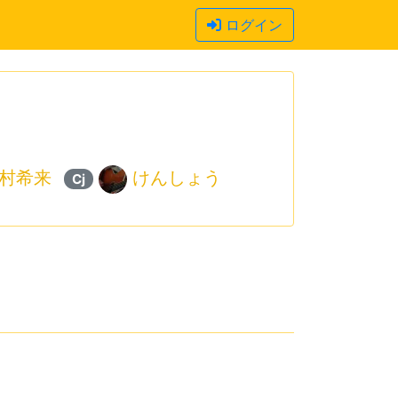
ログイン
村希来
けんしょう
Cj