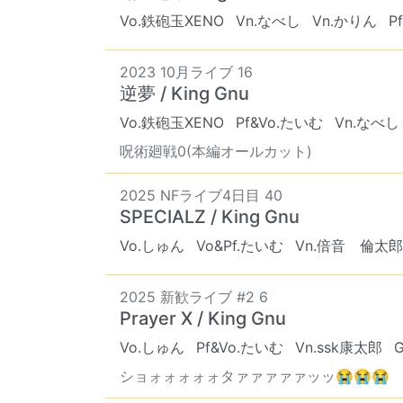
Vo.鉄砲玉XENO
Vn.なべし
Vn.かりん
P
2023 10月ライブ 16
逆夢 / King Gnu
Vo.鉄砲玉XENO
Pf&Vo.たいむ
Vn.なべし
呪術廻戦0(本編オールカット)
2025 NFライブ4日目 40
SPECIALZ / King Gnu
Vo.しゅん
Vo&Pf.たいむ
Vn.倍音 倫太郎
2025 新歓ライブ #2 6
Prayer X / King Gnu
Vo.しゅん
Pf&Vo.たいむ
Vn.ssk康太郎
ショォォォォォタァァァァァッッ😭😭😭