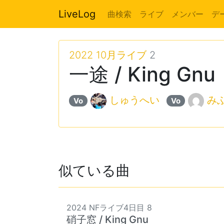
LiveLog
曲検索
ライブ
メンバー
デ
2022 10月ライブ
2
一途 / King Gnu
しゅうへい
み
Vo
Vo
似ている曲
2024 NFライブ4日目 8
硝子窓 / King Gnu