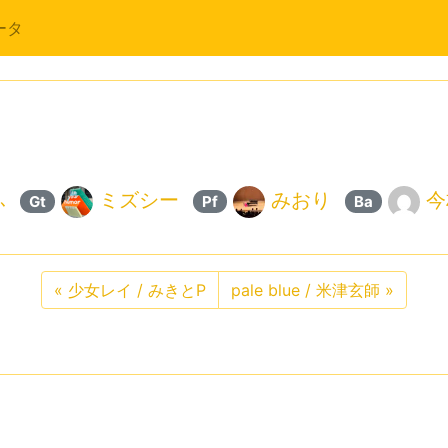
ータ
ふ
ミズシー
みおり
今
Gt
Pf
Ba
«
少女レイ / みきとP
pale blue / 米津玄師
»