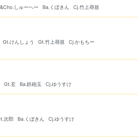
f&Cho.しゅーへー
Ba.くぼきん
Cj.竹上尋規
Gt.けんしょう
Gt.竹上尋規
Cj.かもちー
Gt.玄
Ba.鉄砲玉
Cj.ゆうすけ
Gt.次郎
Ba.くぼきん
Cj.ゆうすけ