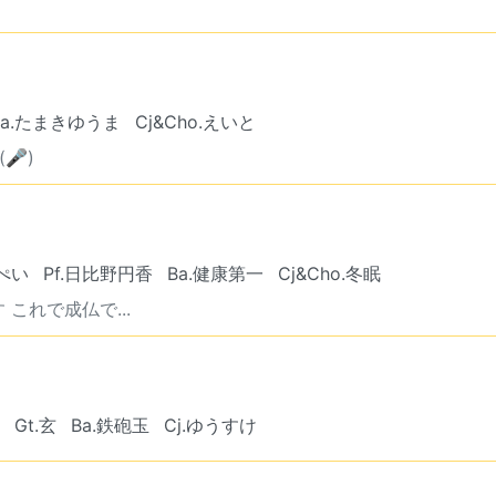
Ba.たまきゆうま
Cj&Cho.えいと
🎤)
っぺい
Pf.日比野円香
Ba.健康第一
Cj&Cho.冬眠
これで成仏で...
Gt.玄
Ba.鉄砲玉
Cj.ゆうすけ