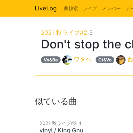
LiveLog
曲検索
ライブ
メンバー
デ
2021 秋ライブ#2
3
Don't stop the c
ワタベ
Vo&Ba
Gt&Vo
似ている曲
2021 秋ライブ#2 4
vinyl / King Gnu