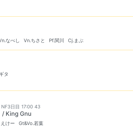
Vn.なべし
Vn.ちさと
Pf.関川
Cj.まぶ
ワギタ
 NF3日目 17:00 43
/ King Gnu
まえけー
Gt&Vo.若葉