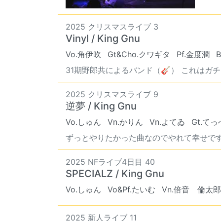
2025 クリスマスライブ 3
Vinyl / King Gnu
Vo.角伊吹
Gt&Cho.クワギタ
Pf.金度潤
31期野郎共によるバンド（🎸） これはガチ(
2025 クリスマスライブ 9
逆夢 / King Gnu
Vo.しゅん
Vn.かりん
Vn.よてゐ
Gt.て
ずっとやりたかった曲なのでやれて幸せです 
2025 NFライブ4日目 40
SPECIALZ / King Gnu
Vo.しゅん
Vo&Pf.たいむ
Vn.倍音 倫太郎
2025 新人ライブ 11