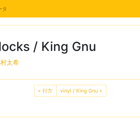
ータ
locks / King Gnu
西村太希
«
行方
vinyl / King Gnu
»