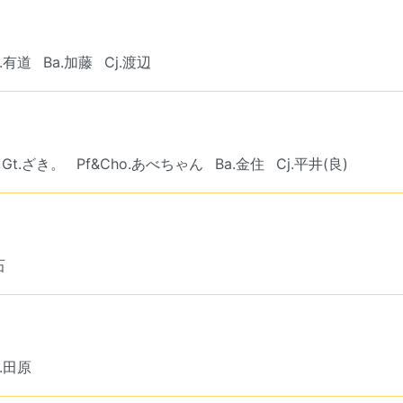
f.有道
Ba.加藤
Cj.渡辺
Gt.ざき。
Pf&Cho.あべちゃん
Ba.金住
Cj.平井(良)
石
e.田原