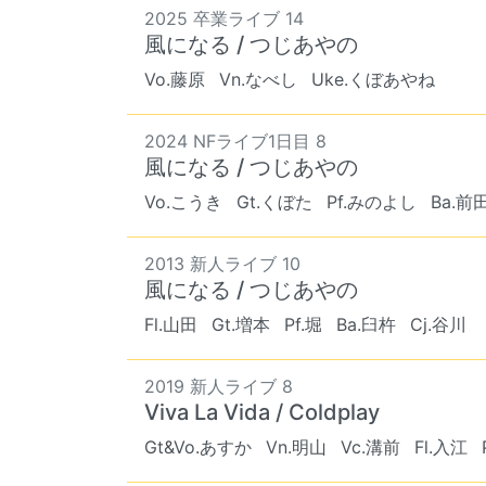
2025 卒業ライブ 14
風になる / つじあやの
Vo.藤原
Vn.なべし
Uke.くぼあやね
2024 NFライブ1日目 8
風になる / つじあやの
Vo.こうき
Gt.くぼた
Pf.みのよし
Ba.前
2013 新人ライブ 10
風になる / つじあやの
Fl.山田
Gt.増本
Pf.堀
Ba.臼杵
Cj.谷川
2019 新人ライブ 8
Viva La Vida / Coldplay
Gt&Vo.あすか
Vn.明山
Vc.溝前
Fl.入江