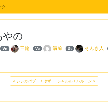
ータ
あやの
三輪
溝前
そんき人
Vn
Vc
Gt
«
シシカバブー / ゆず
シャルル / バルーン
»