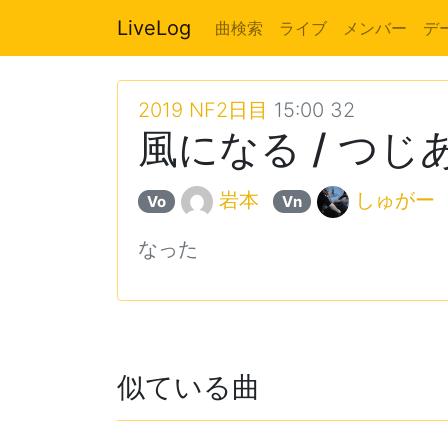
LiveLog
曲検索
ライブ
メンバー
デ
2019 NF2日目
15:00 32
風になる / つじ
岩本
しゅがー
Vo
Vn
なった
似ている曲