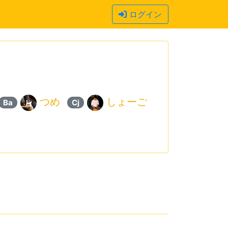
ログイン
つめ
しょーご
Ba
Cj