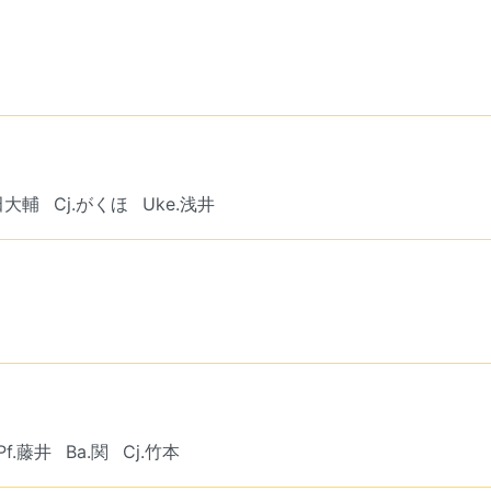
田大輔
Cj.がくほ
Uke.浅井
Pf.藤井
Ba.関
Cj.竹本