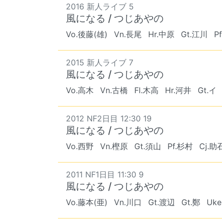
2016 新人ライブ 5
風になる / つじあやの
Vo.後藤(雄)
Vn.長尾
Hr.中原
Gt.江川
P
2015 新人ライブ 7
風になる / つじあやの
Vo.高木
Vn.古橋
Fl.木高
Hr.河井
Gt.イ
2012 NF2日目 12:30 19
風になる / つじあやの
Vo.西野
Vn.樫原
Gt.須山
Pf.杉村
Cj.助
2011 NF1日目 11:30 9
風になる / つじあやの
Vo.藤本(亜)
Vn.川口
Gt.渡辺
Gt.鄭
Uk