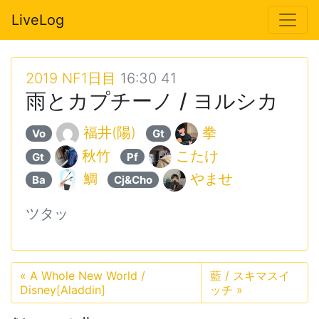
LiveLog
2019 NF1日目
16:30 41
雨とカプチーノ / ヨルシカ
福井(陽)
拳
Vo
Gt
秋竹
こたけ
Gt
Pf
鯛
やませ
Ba
Cj&Cho
ツタッ
«
A Whole New World /
藍 / スキマスイ
Disney[Aladdin]
ッチ
»