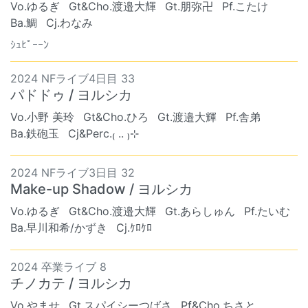
Vo.ゆるぎ
Gt&Cho.渡邉大輝
Gt.朋弥卍
Pf.こたけ
Ba.鯛
Cj.わなみ
ｼｭﾋﾟｰｰﾝ
2024 NFライブ4日目 33
パドドゥ / ヨルシカ
Vo.小野 美玲
Gt&Cho.ひろ
Gt.渡邉大輝
Pf.舎弟
Ba.鉄砲玉
Cj&Perc.₍ .. ₎⊹
2024 NFライブ3日目 32
Make-up Shadow / ヨルシカ
Vo.ゆるぎ
Gt&Cho.渡邉大輝
Gt.あらしゅん
Pf.たいむ
Ba.早川和希/かずき
Cj.ｹﾛｹﾛ
2024 卒業ライブ 8
チノカテ / ヨルシカ
Vo.やませ
Gt.スパイシーつばさ
Pf&Cho.ちさと