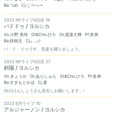
Ba.つめ
Cj.こーへー
2023 NFライブ4日目 19
パドドゥ / ヨルシカ
Vo.小野 美玲
Gt&Cho.ひろ
Gt.渡邉大輝
Pf.舎弟
Ba.鉄砲玉
Cj.₍ .. ₎⊹
パ・ド・ドゥです。音楽を踊りましょう。
2023 NFライブ4日目 27
斜陽 / ヨルシカ
Vo.きょうか
Gt.あらしゅん
Gt&Cho.ひろ
Pf.舎弟
Ba.すぎもとかほ
Cj.姜
Gtのけんしょうさん音出しお願いします...！
2023 6月ライブ 10
アルジャーノン / ヨルシカ